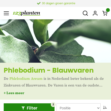
30 dagen groen garantie
Phlebodium - Blauwvaren
De
Phlebodium Areum
is in Nederland beter bekend als de
Zinkvaren of Blauwvaren. De Varen is een van de oudste
soort planten op aarde en behoort tot de familie vaatplanten.
+ Lees meer
Deze prachtige Varens zijn bovendien luchtzuiverend.
2
Filter