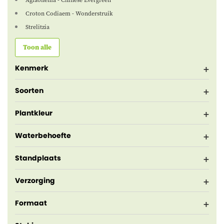
Aglaonema - Chinese Evergreen
Croton Codiaem - Wonderstruik
Strelitzia
Toon alle
Kenmerk
Soorten
Plantkleur
Waterbehoefte
Standplaats
Verzorging
Formaat