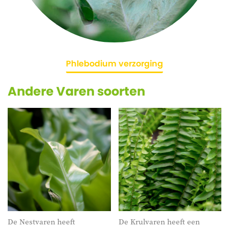
Phlebodium verzorging
Andere Varen soorten
De
Nestvaren
heeft
De
Krulvaren
heeft een