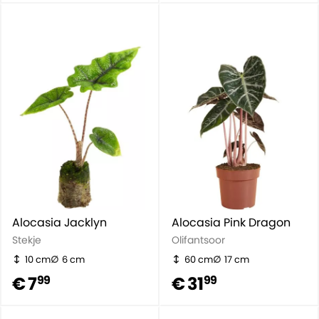
Alocasia Jacklyn
Alocasia Pink Dragon
Stekje
Olifantsoor
10 cm
6 cm
60 cm
17 cm
€ 7
€ 31
99
99