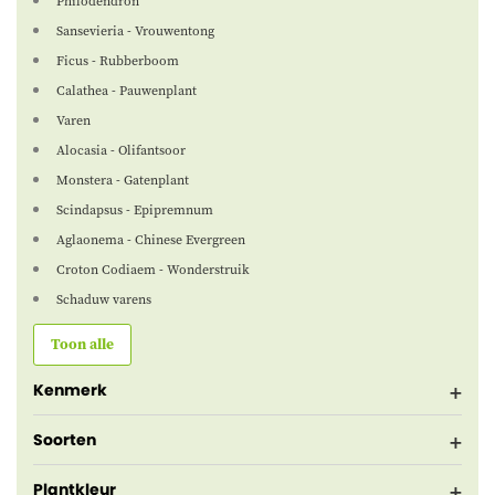
Philodendron
Sansevieria - Vrouwentong
Ficus - Rubberboom
Calathea - Pauwenplant
Varen
Alocasia - Olifantsoor
Monstera - Gatenplant
Scindapsus - Epipremnum
Aglaonema - Chinese Evergreen
Croton Codiaem - Wonderstruik
Schaduw varens
Toon alle
Kenmerk
Soorten
Plantkleur