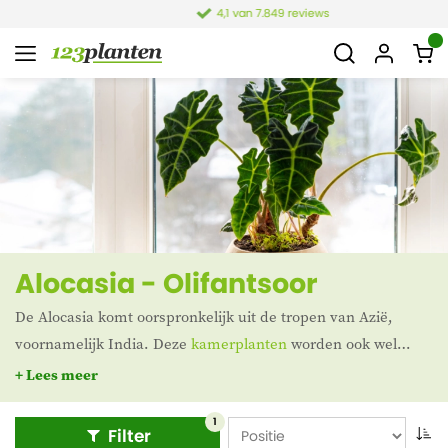
4,1 van 7.849 reviews
Alocasia - Olifantsoor
De Alocasia komt oorspronkelijk uit de tropen van Azië,
voornamelijk India. Deze
kamerplanten
worden ook wel
Taro, Reuzentaro of Olifantsoor genoemd. Deze laatste naam
+ Lees meer
is gemakkelijk af te leiden uit de enorme bladeren. Het is
een echte eyecatcher in je interieur.
1
Filter