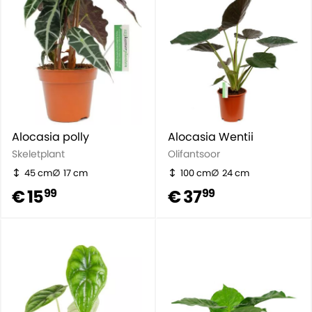
Alocasia polly
Alocasia Wentii
Skeletplant
Olifantsoor
45 cm
17 cm
100 cm
24 cm
€ 15
€ 37
99
99