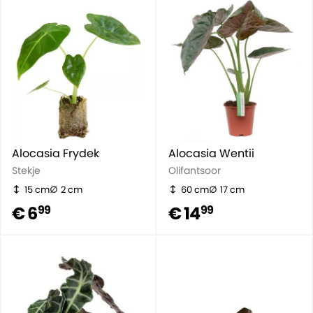
Alocasia Frydek
Alocasia Wentii
Stekje
Olifantsoor
15 cm
2 cm
60 cm
17 cm
€ 6
€ 14
99
99