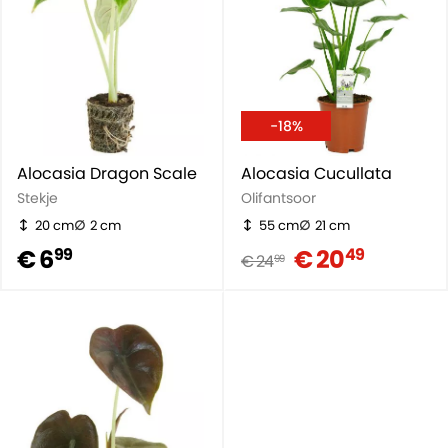
-18%
Alocasia Dragon Scale
Alocasia Cucullata
Stekje
Olifantsoor
20 cm
2 cm
55 cm
21 cm
€ 6
€ 20
99
49
€ 24
99