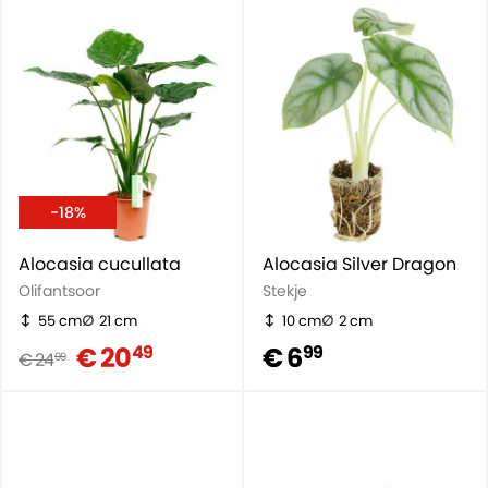
-18%
Alocasia cucullata
Alocasia Silver Dragon
Olifantsoor
Stekje
55 cm
21 cm
10 cm
2 cm
€ 20
€ 6
49
99
€ 24
99