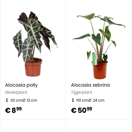
Alocasia polly
Alocasia zebrina
Skeletplant
Tijgerplant
30 cm
12 cm
110 cm
24 cm
€ 8
€ 50
99
99