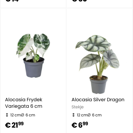
Alocasia Frydek
Alocasia Silver Dragon
Variegata 6 cm
Stekje
12 cm
6 cm
12 cm
6 cm
€ 21
€ 6
99
99