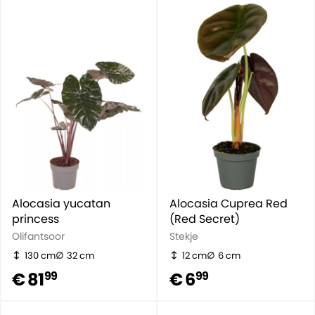
Alocasia yucatan
Alocasia Cuprea Red
princess
(Red Secret)
Olifantsoor
Stekje
130 cm
32 cm
12 cm
6 cm
€ 81
€ 6
99
99