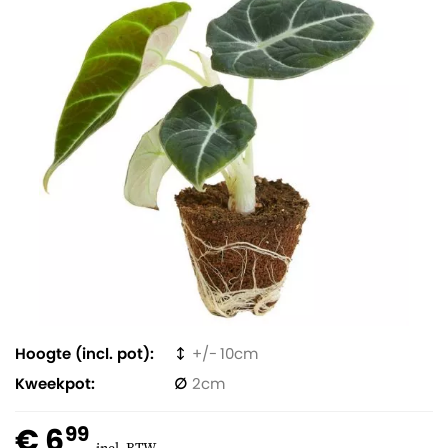
Hoogte (incl. pot)
10
Kweekpot
2
€ 6
99