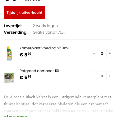
incl. BTW
Tijdelijk uitverkocht
Levertijd:
2 werkdagen
Verzending:
Gratis vanaf 75,-
Kamerplant voeding 250ml
€ 8
99
Potgrond compact 10L
€ 5
99
De Alocasia Black Velvet is een intrigerende kamerplant met
fluweelachtige, donkerpaarse bladeren die een dramatisch
contrast vormen met haar heldergroene nerven. Haar unieke
Lees meer