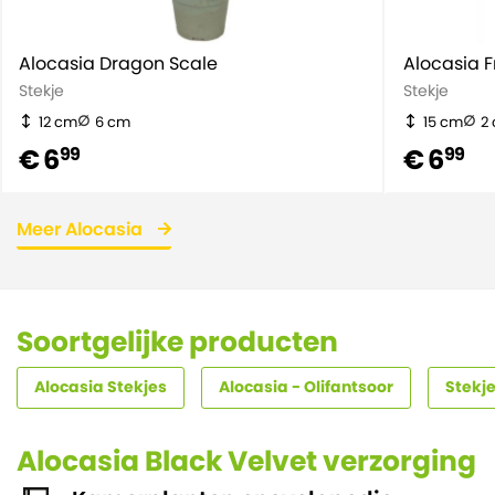
Alocasia Dragon Scale
Alocasia 
Stekje
Stekje
12 cm
6 cm
15 cm
2
€ 6
€ 6
99
99
Meer Alocasia
Soortgelijke producten
Alocasia Stekjes
Alocasia - Olifantsoor
Stekje
Alocasia Black Velvet verzorging