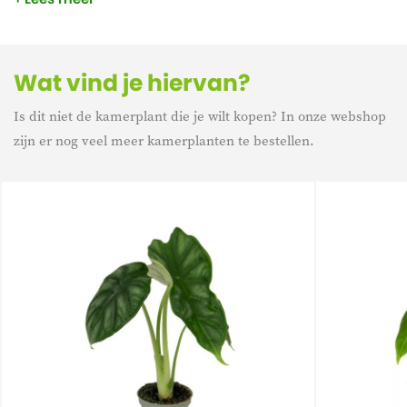
textuur en rijke kleuren voegen een vleugje mysterie toe aan
elke ruimte, waardoor een betoverende en uitnodigende
sfeer ontstaat.
Wat vind je hiervan?
Is dit niet de kamerplant die je wilt kopen? In onze webshop
zijn er nog veel meer kamerplanten te bestellen.