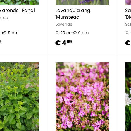
e arendsii Fanal
Lavandula ang.
Sa
'Munstead'
'B
irea
Lavendel
Sal
cm
9 cm
20 cm
9 cm
€ 4
€
9
99