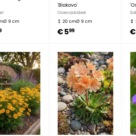
'Biokovo'
'O
el
Ooievaarsbek
Sal
cm
9 cm
20 cm
9 cm
€ 5
€
9
99