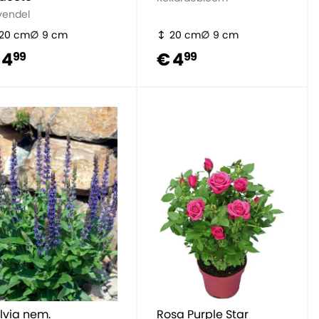
vendel
20 cm
9 cm
20 cm
9 cm
 4
€ 4
99
99
lvia nem.
Rosa Purple Star