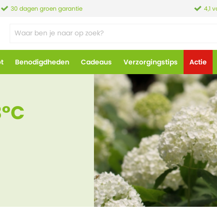
30 dagen groen garantie
4,1 
ot
Benodigdheden
Cadeaus
Verzorgingstips
Actie
3°C