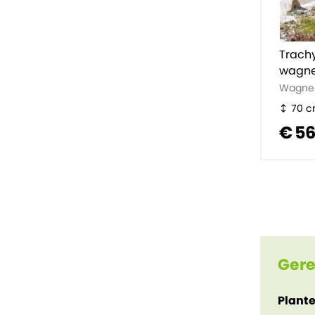
Trach
wagne
Wagne
70 
€ 56
Gere
Plant