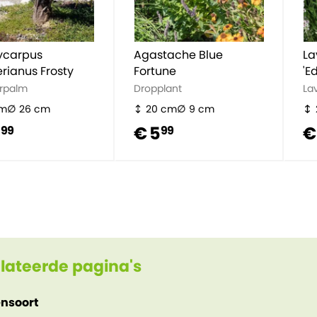
ycarpus
Agastache Blue
La
rianus Frosty
Fortune
'E
rpalm
Dropplant
La
cm
26 cm
20 cm
9 cm
€ 5
€
99
99
lateerde pagina's
ensoort