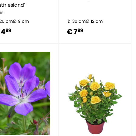
stfriesland'
ie
20 cm
9 cm
30 cm
12 cm
 4
€ 7
99
99