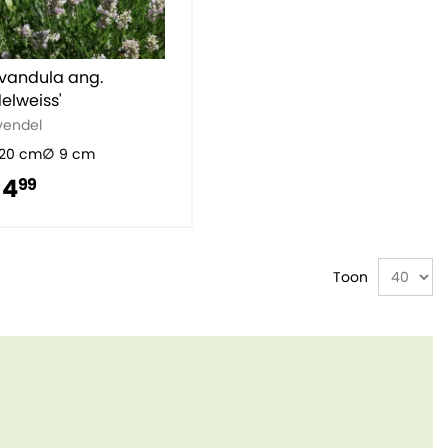
vandula ang.
delweiss'
vendel
20 cm
9 cm
 4
99
Toon