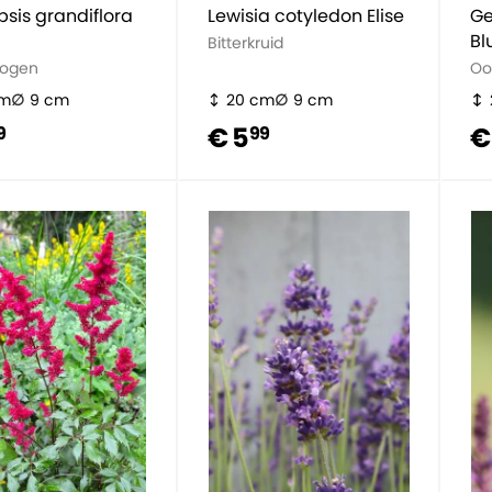
sis grandiflora
Lewisia cotyledon Elise
Ge
Bl
Bitterkruid
sogen
Oo
cm
9 cm
20 cm
9 cm
€ 5
€
9
99