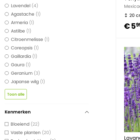
Lavendel
4
Mexica
Agastache
1
20 
Armeria
1
€ 5
9
Astilbe
1
Citroenmelisse
1
Coreopsis
1
Gaillardia
1
Gaura
1
Geranium
3
Japanse wilg
1
Toon alle
Kenmerken
Bloeiend
22
Vaste planten
20
Lavand