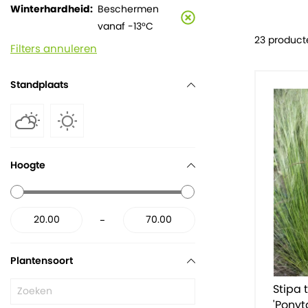
Winterhardheid
Beschermen
vanaf -13°C
23 product
Filters annuleren
Standplaats
Hoogte
-
Plantensoort
Stipa 
'Ponyta