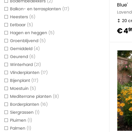
Bodembedekkers
2
Blue'
Balkon- en terrasplanten
17
Lavend
Heesters
6
20 
Eetbaar
5
€ 4
9
Hagen en heggen
5
Groenblijvend
5
Gemiddeld
4
Geurend
6
Winterhard
21
Vlinderplanten
17
Bijenplant
17
Moestuin
5
Mediterrane planten
8
Borderplanten
16
Siergrassen
1
Pluimen
1
Palmen
1