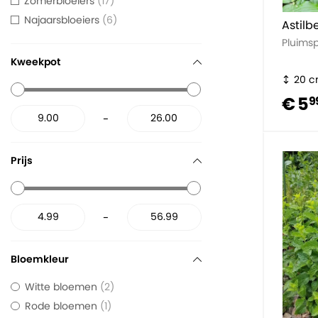
Zomerbloeiers
17
Najaarsbloeiers
6
Astilb
Pluimsp
Kweekpot
20 
€ 5
9
-
Prijs
-
Bloemkleur
Witte bloemen
2
Rode bloemen
1