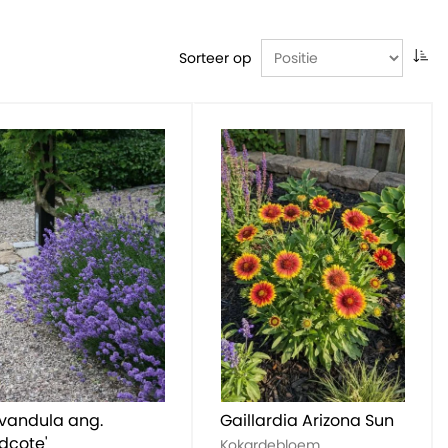
Sorteer op
vandula ang.
Gaillardia Arizona Sun
idcote'
Kokardebloem