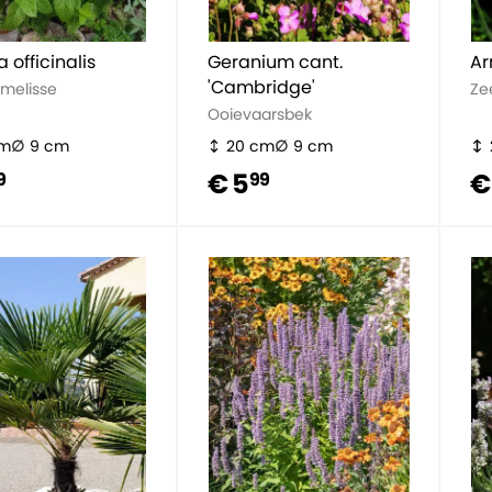
 officinalis
Geranium cant.
Ar
'Cambridge'
nmelisse
Ze
Ooievaarsbek
cm
9 cm
20 cm
9 cm
€ 5
€
9
99