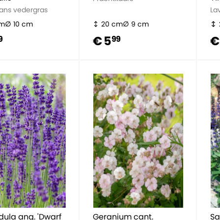
ans vedergras
La
cm
10 cm
20 cm
9 cm
€ 5
€
9
99
ula ang. 'Dwarf
Geranium cant.
Sa