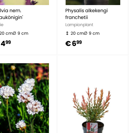
lvia nem.
Physalis alkekengi
laukönigin'
franchetii
ie
Lampionplant
20 cm
9 cm
20 cm
9 cm
 4
€ 6
99
99