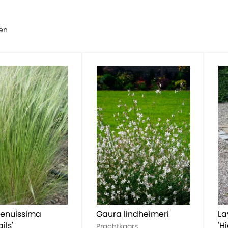
en
tenuissima
Gaura lindheimeri
La
ils'
'H
Prachtkaars