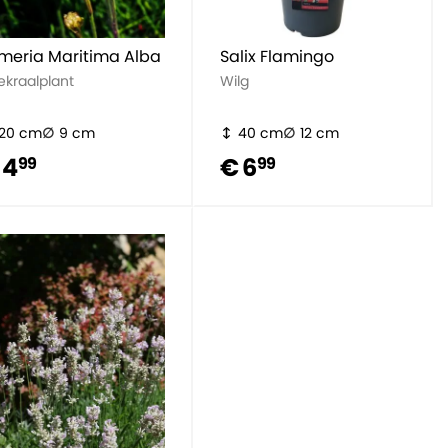
meria Maritima Alba
Salix Flamingo
ekraalplant
Wilg
20 cm
9 cm
40 cm
12 cm
 4
€ 6
99
99