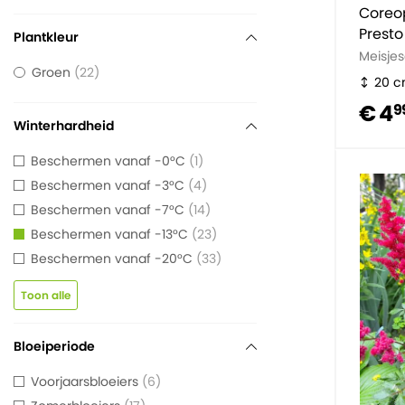
Coreop
Presto
Plantkleur
Meisje
Groen
22
20 
€ 4
9
Winterhardheid
Beschermen vanaf -0°C
1
Beschermen vanaf -3°C
4
Beschermen vanaf -7°C
14
Beschermen vanaf -13°C
23
Beschermen vanaf -20°C
33
Toon alle
Bloeiperiode
Voorjaarsbloeiers
6