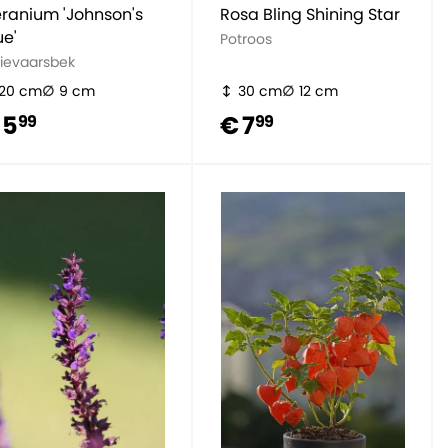
ranium 'Johnson's
Rosa Bling Shining Star
ue'
Potroos
ievaarsbek
20 cm
9 cm
30 cm
12 cm
 5
€ 7
99
99