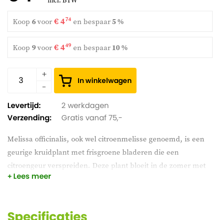
incl. BTW
€ 4
74
Koop
6
voor
en
bespaar
5 %
€ 4
49
Koop
9
voor
en
bespaar
10 %
In winkelwagen
Levertijd:
2 werkdagen
Verzending:
Gratis vanaf 75,-
Melissa officinalis, ook wel citroenmelisse genoemd, is een
geurige kruidplant met frisgroene bladeren die een
citroengeur verspreiden. Deze plant bloeit in de zomer met
Lees meer
kleine witte tot gele bloemen en is ideaal voor het
kruidentuintje. Citroenmelisse is veelzijdig in de keuken en
wordt vaak gebruikt voor thee of als smaakmaker. Groeit
Specificaties
goed in zonnige tot halfschaduwrijke plekken en goed