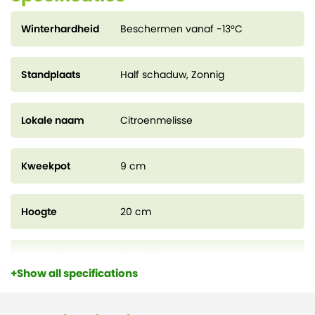
doorlatende grond.
Winterhardheid
Beschermen vanaf -13°C
Standplaats
Half schaduw, Zonnig
Lokale naam
Citroenmelisse
Kweekpot
9 cm
Hoogte
20 cm
Levensduur
Meerjarig
Show all specifications
Kenmerk
Winterhard