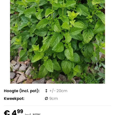
Hoogte (incl. pot)
20
Kweekpot
9
€ 4
99