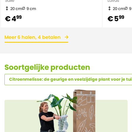
Salie
Lavas
20 cm
9 cm
20 cm
9
€ 4
€ 5
99
99
Meer 6 halen, 4 betalen
Soortgelijke producten
Citroenmelisse: de geurige en veelzijdige plant voor je tu