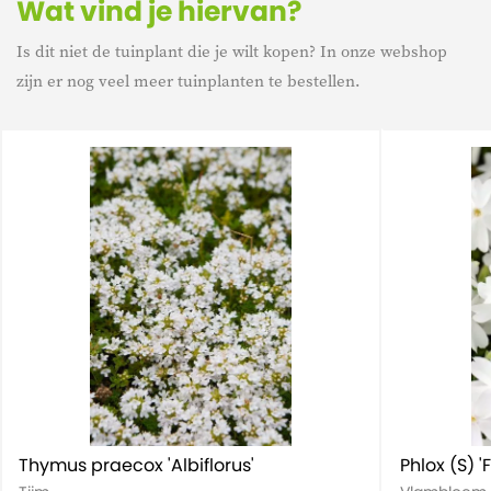
Wat vind je hiervan?
Is dit niet de tuinplant die je wilt kopen? In onze webshop
Kenmerk
Winterhard
zijn er nog veel meer tuinplanten te bestellen.
Kenmerk
Mediterrane planten
Kenmerk
Bodembedekkers
Thymus praecox 'Albiflorus'
Phlox (S) 