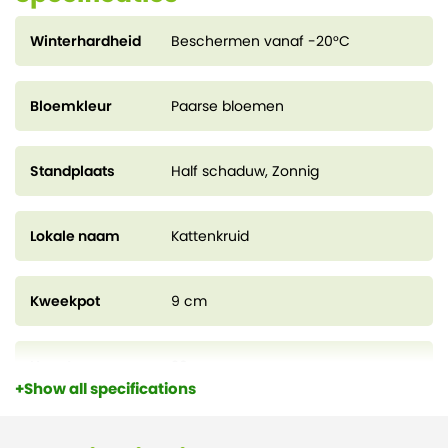
Winterhardheid
Beschermen vanaf -20°C
Bloemkleur
Paarse bloemen
Standplaats
Half schaduw, Zonnig
Lokale naam
Kattenkruid
Kweekpot
9 cm
Hoogte
20 cm
Show all specifications
Levensduur
Meerjarig