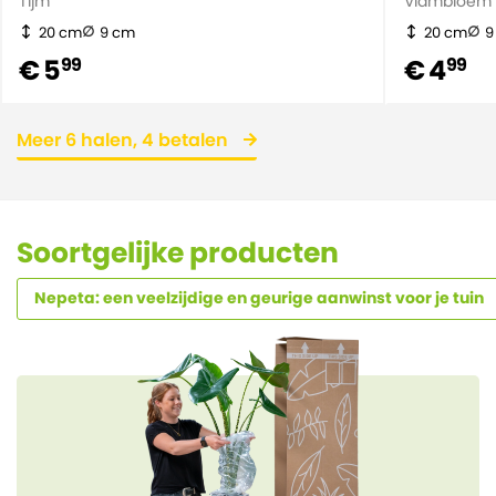
Tijm
Vlambloem
20 cm
9 cm
20 cm
9
€ 5
€ 4
99
99
Meer 6 halen, 4 betalen
Soortgelijke producten
Nepeta: een veelzijdige en geurige aanwinst voor je tuin