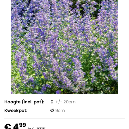
Hoogte (incl. pot)
20
Kweekpot
9
€ 4
99