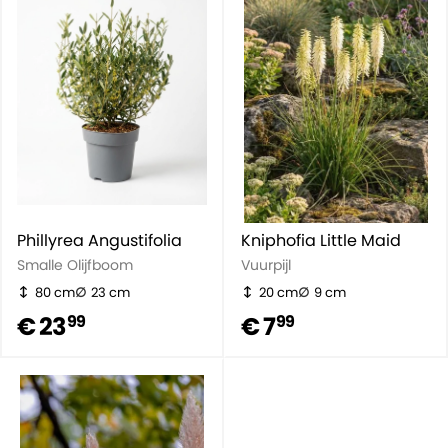
Phillyrea Angustifolia
Kniphofia Little Maid
Smalle Olijfboom
Vuurpijl
80 cm
23 cm
20 cm
9 cm
€ 23
€ 7
99
99