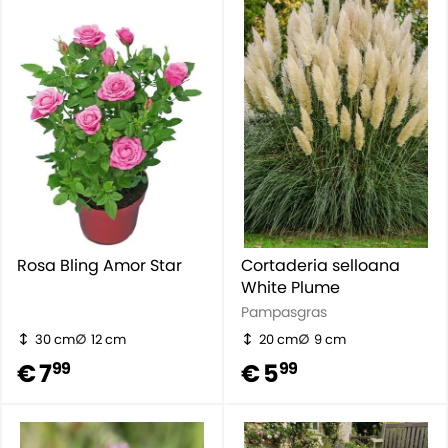
Rosa Bling Amor Star
Cortaderia selloana
White Plume
Pampasgras
30 cm
12 cm
20 cm
9 cm
€ 7
€ 5
99
99