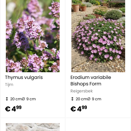
Thymus vulgaris
Erodium variabile
Bishops Form
Tijm
Reigersbek
20 cm
9 cm
20 cm
9 cm
€ 4
€ 4
99
99