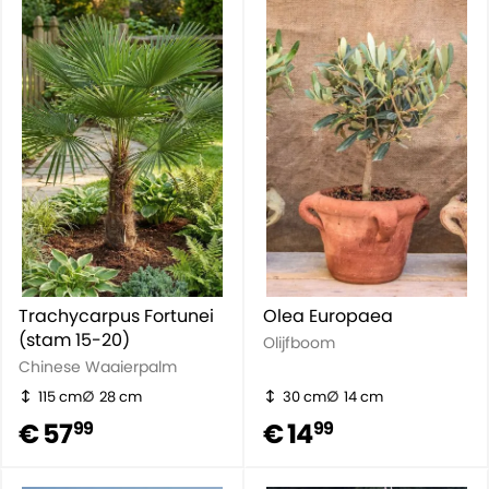
Trachycarpus Fortunei
Olea Europaea
(stam 15-20)
Olijfboom
Chinese Waaierpalm
115 cm
28 cm
30 cm
14 cm
€ 57
€ 14
99
99