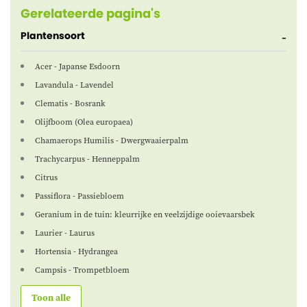
Gerelateerde pagina's
Plantensoort
Acer - Japanse Esdoorn
Lavandula - Lavendel
Clematis - Bosrank
Olijfboom (Olea europaea)
Chamaerops Humilis - Dwergwaaierpalm
Trachycarpus - Henneppalm
Citrus
Passiflora - Passiebloem
Geranium in de tuin: kleurrijke en veelzijdige ooievaarsbek
Laurier - Laurus
Hortensia - Hydrangea
Campsis - Trompetbloem
Toon alle