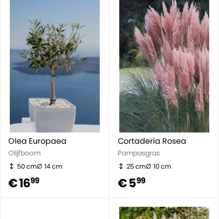
Olea Europaea
Cortaderia Rosea
Olijfboom
Pampasgras
50 cm
14 cm
25 cm
10 cm
€ 16
€ 5
99
99