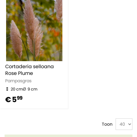
Cortaderia selloana
Rose Plume
Pampasgras
20 cm
9 cm
€ 5
99
Toon