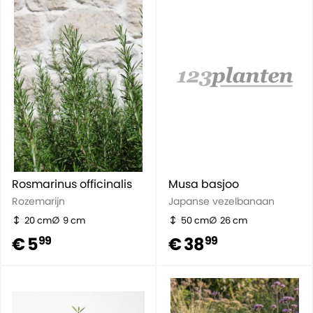
Rosmarinus officinalis
Musa basjoo
Rozemarijn
Japanse vezelbanaan
20 cm
9 cm
50 cm
26 cm
€ 5
€ 38
99
99