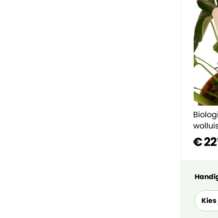
Biolog
wollui
€ 22
Handig
Kies