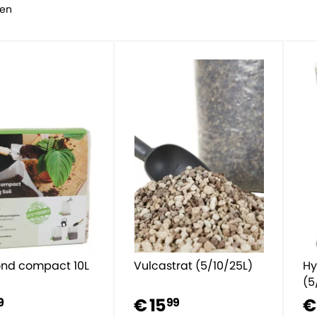
ten
ond compact 10L
Vulcastrat (5/10/25L)
Hy
(5
€ 15
€
9
99