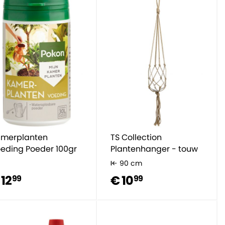
merplanten
TS Collection
eding Poeder 100gr
Plantenhanger - touw
90 cm
 12
€ 10
99
99