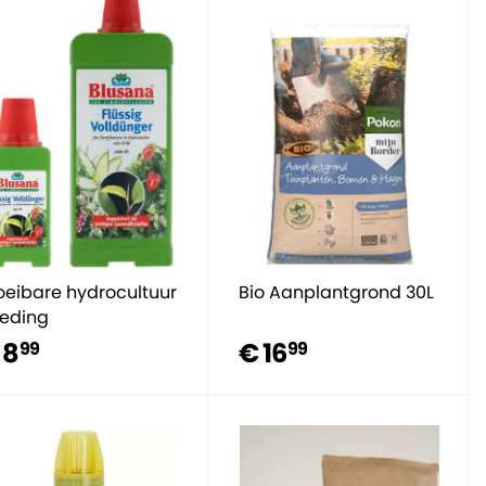
oeibare hydrocultuur
Bio Aanplantgrond 30L
eding
 8
€ 16
99
99