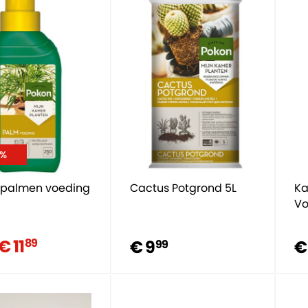
5%
 palmen voeding
Cactus Potgrond 5L
Ka
Vo
€ 11
89
€ 9
€
99