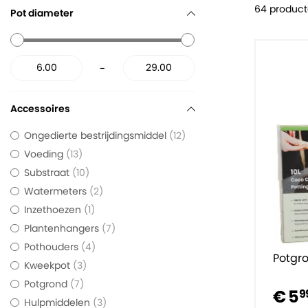
64 produc
Pot diameter
-
Accessoires
Ongedierte bestrijdingsmiddel
12
Voeding
13
Substraat
10
Watermeters
2
Inzethoezen
1
Plantenhangers
7
Pothouders
4
Potgr
Kweekpot
3
Potgrond
7
€ 5
9
Hulpmiddelen
3