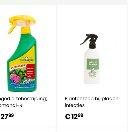
gediertebestrijding;
Plantenzeep bij plagen
omanal-R
infecties
 27
€ 12
99
99