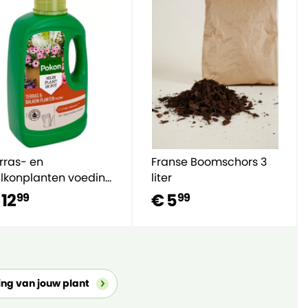
rras- en
Franse Boomschors 3
lkonplanten voeding
liter
00ML
 12
€ 5
99
99
ing van jouw plant