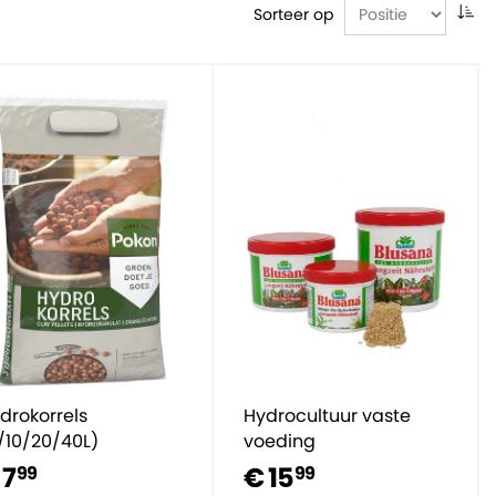
Sorteer op
drokorrels
Hydrocultuur vaste
/10/20/40L)
voeding
 7
€ 15
99
99