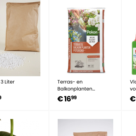
 3 Liter
Terras- en
Vl
Balkonplanten
vo
potgrond 20L
€ 16
€
9
99