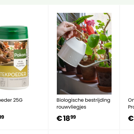
oeder 25G
Biologische bestrijding
On
rouwvliegjes
Pr
€ 18
€
99
99