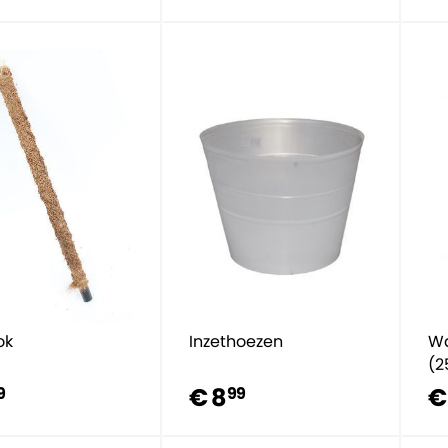
ok
Inzethoezen
Wa
(2
€ 8
€
9
99