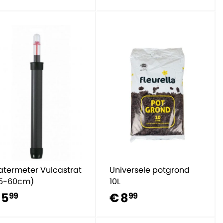
termeter Vulcastrat
Universele potgrond
5-60cm)
10L
 5
€ 8
99
99