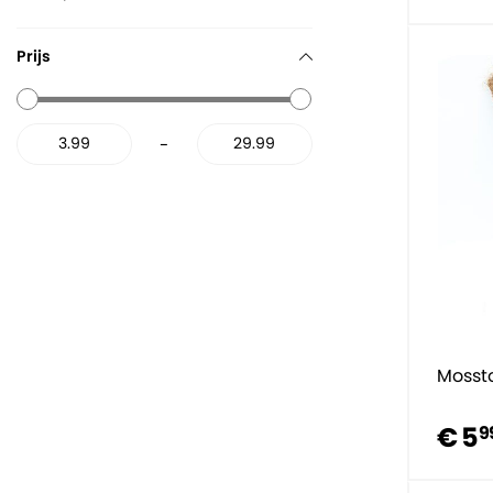
Prijs
-
Mosst
€ 5
9