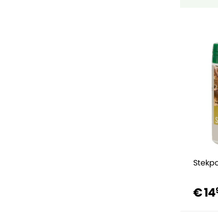
Stekp
€ 14