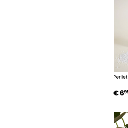
Perliet
€ 6
9