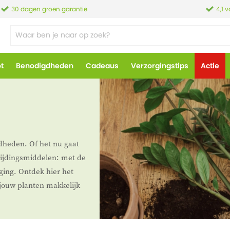
30 dagen groen garantie
4,1 
ot
Benodigdheden
Cadeaus
Verzorgingstips
Actie
gdheden. Of het nu gaat
rijdingsmiddelen: met de
rging. Ontdek hier het
jouw planten makkelijk