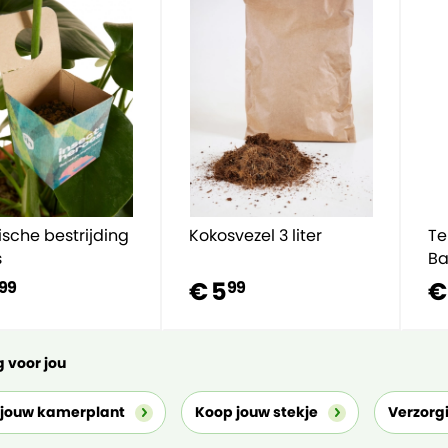
ische bestrijding
Kokosvezel 3 liter
Te
s
Ba
5
€ 5
€
99
99
 voor jou
 jouw kamerplant
Koop jouw stekje
Verzorg