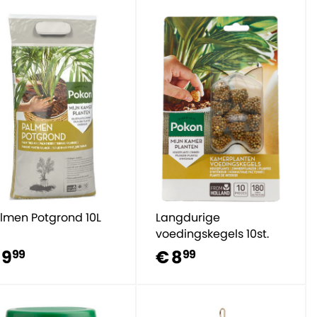
lmen Potgrond 10L
Langdurige
voedingskegels 10st.
 9
€ 8
99
99