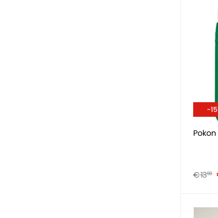
-1
Pokon
€ 13
99