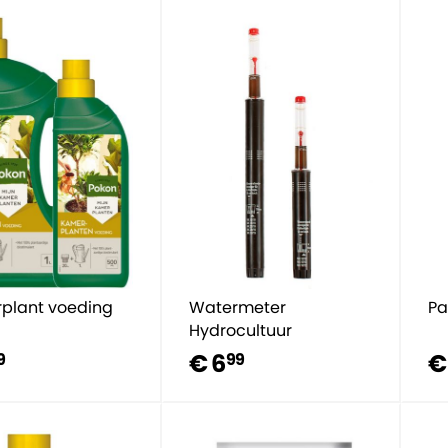
plant voeding
Watermeter
Pa
Hydrocultuur
€ 6
€
9
99