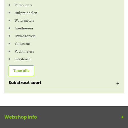
Pothouders
Hulpmiddelen
Watermeters
Inzethoezen
Hydrokorrels
Vulcastrat
Vochtmeters
Sierstenen
Toon alle
Substraat soort
Webshop Info