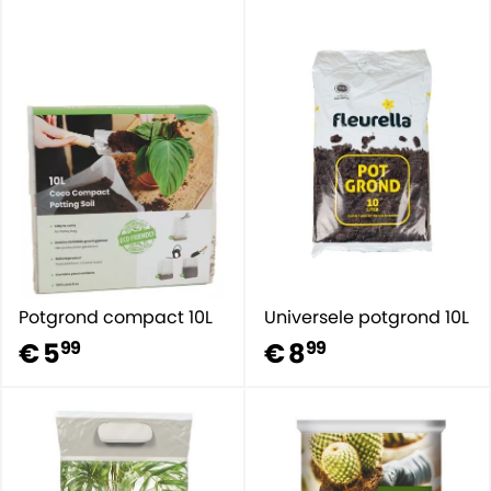
Potgrond compact 10L
Universele potgrond 10L
€ 5
€ 8
99
99