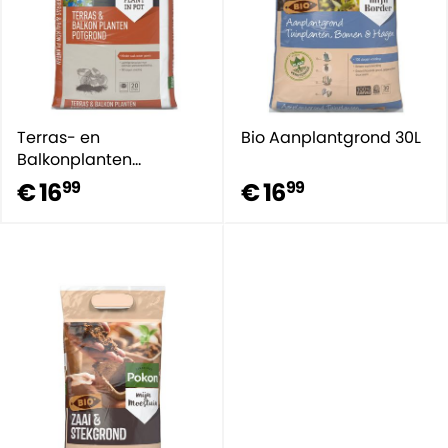
Terras- en
Bio Aanplantgrond 30L
Balkonplanten
potgrond 20L
€ 16
€ 16
99
99