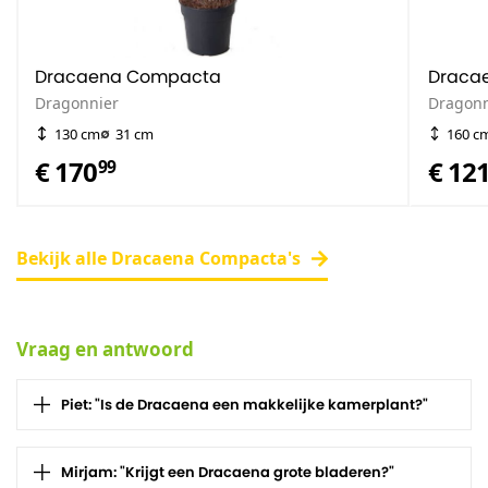
Dracaena Compacta
Draca
Dragonnier
Dragonn
130 cm
31 cm
160 c
€ 170
€ 12
99
Bekijk alle Dracaena Compacta's
Vraag en antwoord
Piet: "Is de Dracaena een makkelijke kamerplant?"
Mirjam: "Krijgt een Dracaena grote bladeren?"