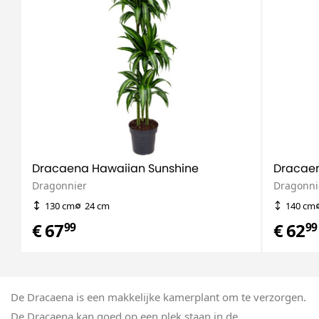
Dracaena Hawaiian Sunshine
Dracaen
Dragonnier
Dragonni
130 cm
24 cm
140 cm
€ 67
€ 62
99
99
De Dracaena is een makkelijke kamerplant om te verzorgen.
De Dracaena kan goed op een plek staan in de