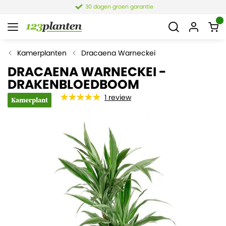
30 dagen groen garantie
Kamerplanten
Dracaena Warneckei
DRACAENA WARNECKEI -
DRAKENBLOEDBOOM
1
review
Kamerplant