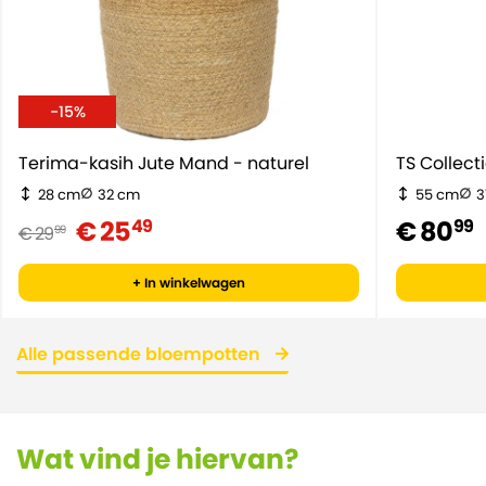
-15%
Terima-kasih Jute Mand - naturel
TS Collec
28 cm
32 cm
55 cm
3
€ 25
€ 80
49
99
€ 29
99
+ In winkelwagen
Alle passende bloempotten
Wat vind je hiervan?