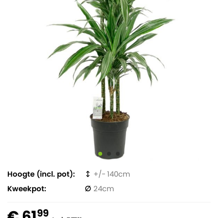
Hoogte (incl. pot)
140
Kweekpot
24
€ 61
99