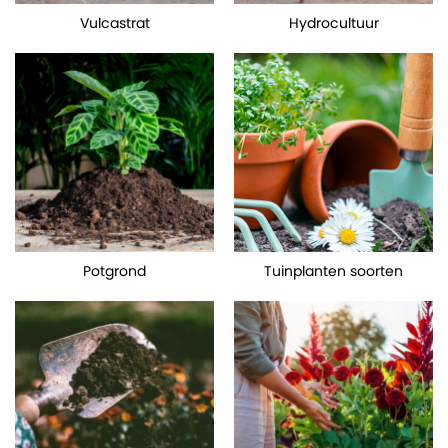
Vulcastrat
Hydrocultuur
Potgrond
Tuinplanten soorten