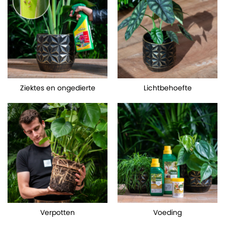
Ziektes en ongedierte
Lichtbehoefte
Verpotten
Voeding