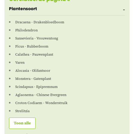
Plantensoort
Dracaena - Drakenbloedboom
Philodendron
Sansevieria - Vrouwentong
Ficus - Rubberboom
Calathea - Pauwenplant
Varen
Alocasia - Olifantsoor
Monstera - Gatenplant
Scindapsus - Epipremnum
Aglaonema - Chinese Evergreen
Croton Codiaem - Wonderstruik
Strelitzia
Toon alle