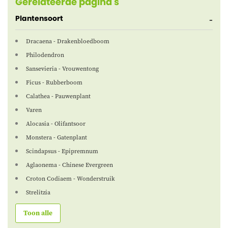
Gerelateerde pagina's
Plantensoort
Dracaena - Drakenbloedboom
Philodendron
Sansevieria - Vrouwentong
Ficus - Rubberboom
Calathea - Pauwenplant
Varen
Alocasia - Olifantsoor
Monstera - Gatenplant
Scindapsus - Epipremnum
Aglaonema - Chinese Evergreen
Croton Codiaem - Wonderstruik
Strelitzia
Toon alle