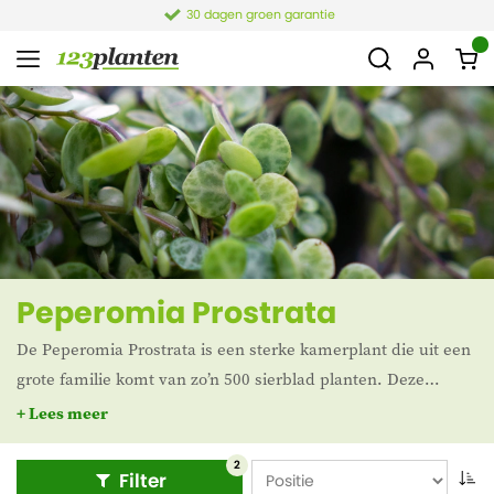
30 dagen groen garantie
Peperomia Prostrata
De Peperomia Prostrata is een sterke kamerplant die uit een
grote familie komt van zo’n 500 sierblad planten. Deze
kamerplant wordt ook wel String of Turtles genoemd. De
+ Lees meer
kleine blaadjes lijken namelijk op schilden van schildpadden
die aan elkaar vastzitten. Oorspronkelijk komt de Peperomia
2
Filter