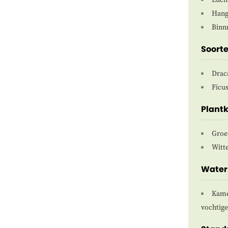
Hang
Binn
Soort
Drac
Ficus
Plantk
Groe
Witt
Water
Kame
vochtige