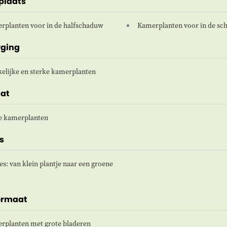
plaats
rplanten voor in de halfschaduw
Kamerplanten voor in de s
rging
elijke en sterke kamerplanten
at
e kamerplanten
s
es: van klein plantje naar een groene
ormaat
rplanten met grote bladeren