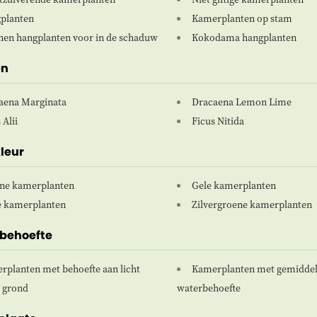
planten
Kamerplanten op stam
nen hangplanten voor in de schaduw
Kokodama hangplanten
en
aena Marginata
Dracaena Lemon Lime
 Alii
Ficus Nitida
leur
ne kamerplanten
Gele kamerplanten
e kamerplanten
Zilvergroene kamerplanten
behoefte
rplanten met behoefte aan licht
Kamerplanten met gemidde
 grond
waterbehoefte