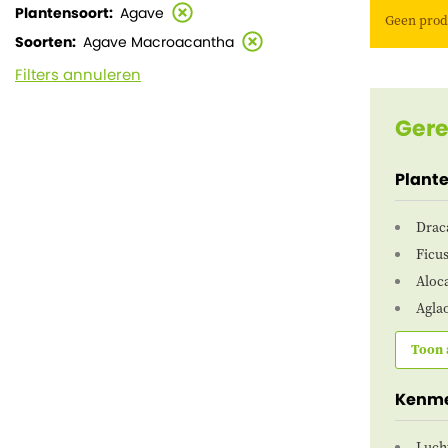
Plantensoort
Agave
Geen prod
Soorten
Agave Macroacantha
Filters annuleren
Gere
Plant
Drac
Ficu
Aloca
Agla
Toon 
Kenm
Luch