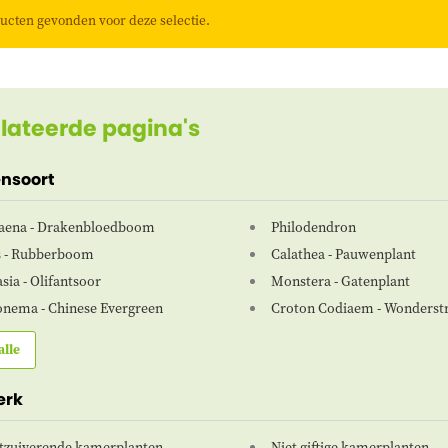
ucten gevonden voor deze selectie.
lateerde pagina's
ensoort
aena - Drakenbloedboom
Philodendron
s - Rubberboom
Calathea - Pauwenplant
sia - Olifantsoor
Monstera - Gatenplant
onema - Chinese Evergreen
Croton Codiaem - Wonderst
alle
erk
tzuiverende kamerplanten
Niet giftige kamerplanten