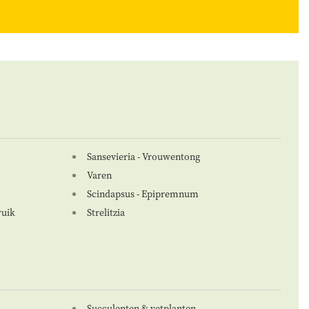
Sansevieria - Vrouwentong
Varen
Scindapsus - Epipremnum
ruik
Strelitzia
Succulenten & vetplanten