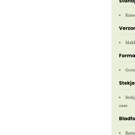
Stand
Kame
Verzo
Makk
Forma
Grot
Stekje
Stekj
oase
Bladf
Kame