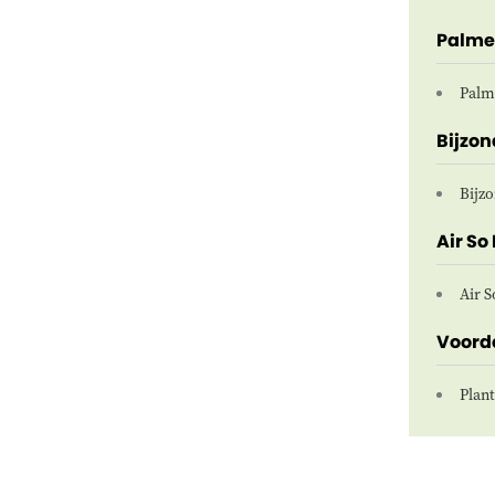
Palm
Palm
Bijzo
Bijz
Air So
Air S
Voord
Plan