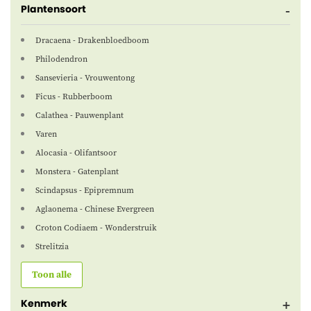
Plantensoort
Dracaena - Drakenbloedboom
Philodendron
Sansevieria - Vrouwentong
Ficus - Rubberboom
Calathea - Pauwenplant
Varen
Alocasia - Olifantsoor
Monstera - Gatenplant
Scindapsus - Epipremnum
Aglaonema - Chinese Evergreen
Croton Codiaem - Wonderstruik
Strelitzia
Toon alle
Kenmerk