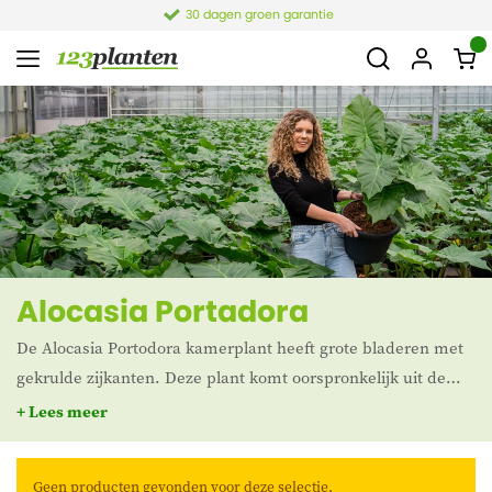
30 dagen groen garantie
Alocasia Portadora
De Alocasia Portodora kamerplant heeft grote bladeren met
gekrulde zijkanten. Deze plant komt oorspronkelijk uit de
tropen van Azië, voornamelijk India. Deze kamerplanten
+ Lees meer
worden ook wel Taro, Reuzentaro of Olifantsoor genoemd.
Deze laatste naam is gemakkelijk af te leiden uit de enorme
Geen producten gevonden voor deze selectie.