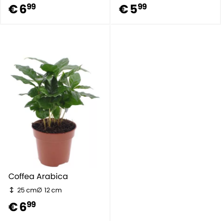
€ 6
€ 5
99
99
Coffea Arabica
25 cm
12 cm
€ 6
99