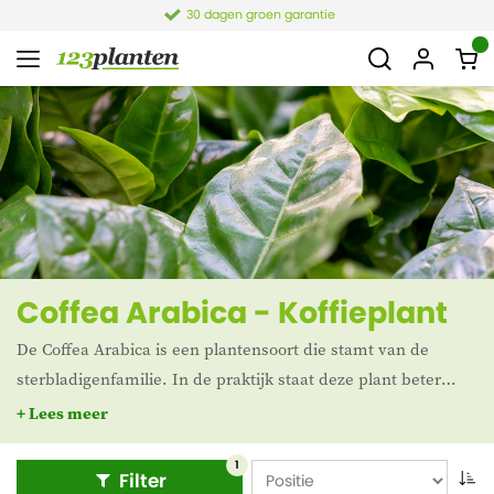
30 dagen groen garantie
Coffea Arabica - Koffieplant
De Coffea Arabica is een plantensoort die stamt van de
sterbladigenfamilie. In de praktijk staat deze plant beter
bekend als koffieplant. Het is namelijk een van de twee
+ Lees meer
meest geteelde koffiesoorten. Oorspronkelijk komt de
koffieplant uit het Ethiopisch Hoogland. De blaadjes van
1
Filter