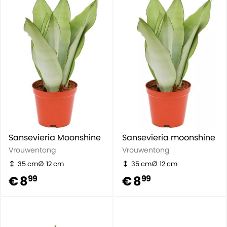
Sansevieria Moonshine
Sansevieria moonshine
Vrouwentong
Vrouwentong
35 cm
12 cm
35 cm
12 cm
€ 8
€ 8
99
99