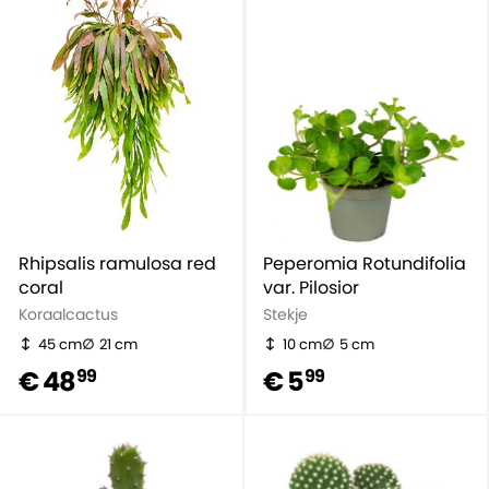
Rhipsalis ramulosa red
Peperomia Rotundifolia
coral
var. Pilosior
Koraalcactus
Stekje
45 cm
21 cm
10 cm
5 cm
€ 48
€ 5
99
99