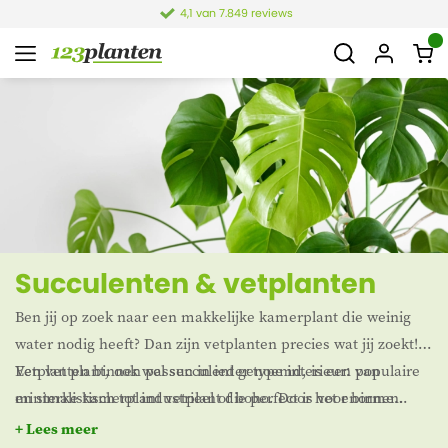
4,1 van 7.849 reviews
Succulenten & vetplanten
Ben jij op zoek naar een makkelijke kamerplant die weinig
water nodig heeft? Dan zijn vetplanten precies wat jij zoekt!
Een vet plant, ook wel succulent genoemd, is een populaire
Vetplanten binnen passen in ieder type interieur: van
en sterke kamerplant vetplant die perfect is voor binnen.
minimalistisch tot industrieel of boho. Door het enorme
Dankzij hun dikke bladeren slaan vetplanten water op,
aanbod aan vetplant soorten is er altijd wel een variant die
+ Lees meer