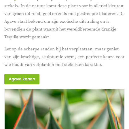
stekels. In de natuur komt deze plant voor in allerlei kleuren:
van groen tot rood, geel en zelfs met gestreepte bladeren. De
Agave staat bekend om zijn exotische uitstraling en is
bovendien de plant waaruit het wereldberoemde drankje
Tequila wordt gemaakt.
Let op de scherpe randen bij het verplaatsen, maar geniet
van zijn krachtige, sculpturale vorm, een perfecte keuze voor
wie houdt van vetplanten met stekels en karakter.
Agave kopen