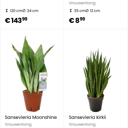
Vrouwentong
120 cm
34 cm
35 cm
12 cm
€ 143
€ 8
99
99
Sansevieria Moonshine
Sansevieria kirkii
Vrouwentong
Vrouwentong