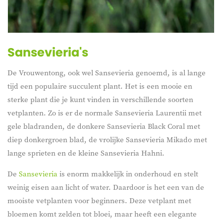
Sansevieria's
De Vrouwentong, ook wel Sansevieria genoemd, is al lange
tijd een populaire succulent plant. Het is een mooie en
sterke plant die je kunt vinden in verschillende soorten
vetplanten. Zo is er de normale Sansevieria Laurentii met
gele bladranden, de donkere Sansevieria Black Coral met
diep donkergroen blad, de vrolijke Sansevieria Mikado met
lange sprieten en de kleine Sansevieria Hahni.
De
Sansevieria
is enorm makkelijk in onderhoud en stelt
weinig eisen aan licht of water. Daardoor is het een van de
mooiste vetplanten voor beginners. Deze vetplant met
bloemen komt zelden tot bloei, maar heeft een elegante