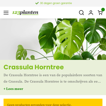
30 dagen groen garantie
Crassula Horntree
De Crassula Horntree is een van de populairdere soorten van
de Crassula. De Crassula Horntree is te omschrijven als een
groepje kleine boompjes die voor een leuk effect in de kamer
+ Lees meer
zorgt. Deze kamerplant besteld u gemakkelijk hier bij
123planten.nl.
Geen producten gevonden voor deze selectie.