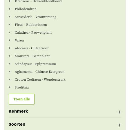
Dracaena - Drakenbloedboom
Philodendron
Sansevieria - Vrouwentong
Ficus - Rubberboom
Calathea - Pauwenplant
Varen
Alocasia - Olifantsoor
Monstera - Gatenplant
Scindapsus - Epipremnum
Aglaonema - Chinese Evergreen
Croton Codiaem - Wonderstruik
Strelitzia
Toon alle
Kenmerk
Soorten