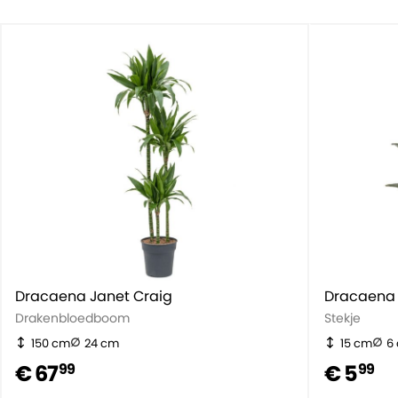
Dracaena Janet Craig
Dracaena 
Drakenbloedboom
Stekje
150 cm
24 cm
15 cm
6
€ 67
€ 5
99
99