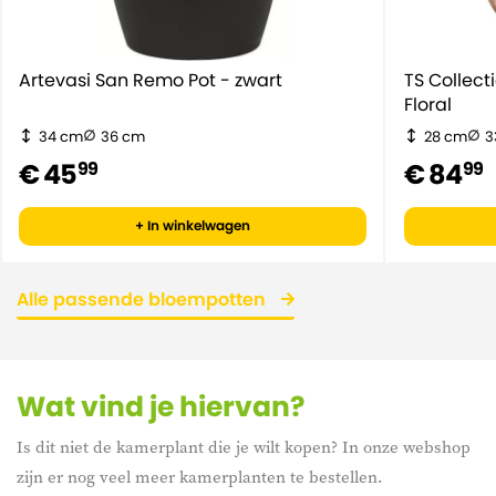
Artevasi San Remo Pot - zwart
TS Collec
Floral
34 cm
36 cm
28 cm
3
€ 45
€ 84
99
99
+ In winkelwagen
Alle passende bloempotten
Wat vind je hiervan?
Is dit niet de kamerplant die je wilt kopen? In onze webshop
zijn er nog veel meer kamerplanten te bestellen.