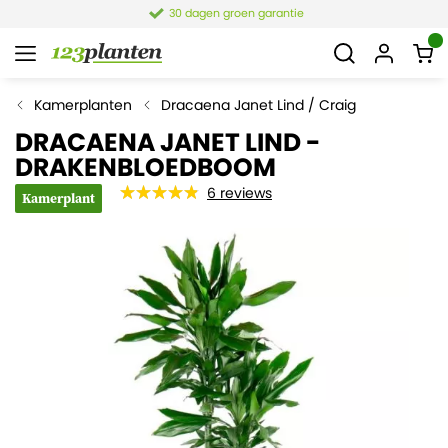
4,1 van 7.849 reviews
Kamerplanten
Dracaena Janet Lind / Craig
DRACAENA JANET LIND -
DRAKENBLOEDBOOM
6
reviews
Kamerplant