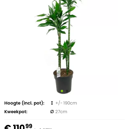
Hoogte (incl. pot)
190
Kweekpot
27
€ 110
99