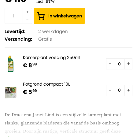
incl. BTW
In winkelwagen
Levertijd:
2 werkdagen
Verzending:
Gratis
Kamerplant voeding 250ml
€ 8
99
Potgrond compact 10L
€ 5
99
De Dracaena Janet Lind is een stijlvolle kamerplant met
slanke, glanzende bladeren die vanaf de basis omhoog
groeien. Door zijn rustige, verticale structuur geeft deze