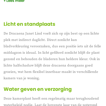
Lees meer
dracaena een frisse en groene uitstraling aan woonkamers,
slaapkamers of werkruimtes. De subtiele bladtekening en
rijke kleur versterken het gevoel van rust en natuur in elke
interieurstijl. Dankzij zijn onderhoudsvriendelijke karakter is
Licht en standplaats
de Dracaena Janet Lind een geliefde keuze voor
De Dracaena Janet Lind voelt zich op zijn best op een lichte
plantenliefhebbers met uiteenlopende ervaringsniveaus. Hij
plek met indirect daglicht. Direct zonlicht kan
combineert sierlijke elegantie met een toegankelijke
bladverkleuring veroorzaken, dus een positie iets uit de felle
verzorging.
middagzon is ideaal. In licht gefilterd zonlicht blijft de plant
gezond en behouden de bladeren hun heldere kleur. Ook in
lichte halfschaduw blijft deze dracaena doorgaans goed
groeien, wat hem flexibel inzetbaar maakt in verschillende
kamers van je woning.
Water geven en verzorging
Deze kamerplant heeft een regelmatig maar terughoudend
waterbeleid nodig. Laat de bovenste laag van de potgrond