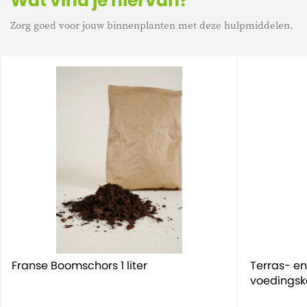
Wat vind je hiervan?
Zorg goed voor jouw binnenplanten met deze hulpmiddelen.
Franse Boomschors 1 liter
Terras- e
voedingske