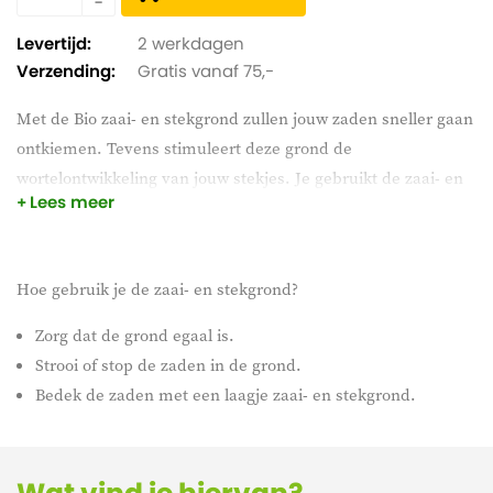
Levertijd:
2 werkdagen
Verzending:
Gratis vanaf 75,-
Met de Bio zaai- en stekgrond zullen jouw zaden sneller gaan
ontkiemen. Tevens stimuleert deze grond de
wortelontwikkeling van jouw stekjes. Je gebruikt de zaai- en
Lees meer
stekgrond bij het voorzaaien in bloempotten en tuinkassen.
De voeding bestaat uit natuurlijke grondstoffen zoals
turfstrooisel, zand en meststoffen.
Hoe gebruik je de zaai- en stekgrond?
Zorg dat de grond egaal is.
Strooi of stop de zaden in de grond.
Bedek de zaden met een laagje zaai- en stekgrond.