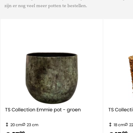
zijn er nog veel meer potten te bestellen.
TS Collection Emmie pot - groen
TS Collect
20 cm
23 cm
18 cm
2