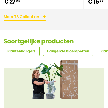
€ 27
€ 15
99
99
Meer TS Collection
Soortgelijke producten
Plantenhangers
Hangende bloempotten
Pla