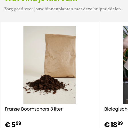
Zorg goed voor jouw binnenplanten met deze hulpmiddelen.
Franse Boomschors 3 liter
Biologisch
€ 5
€ 18
99
99