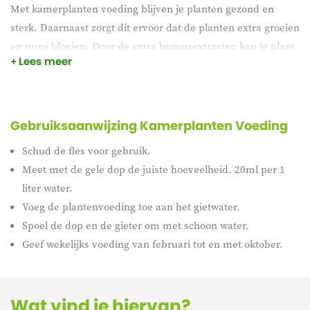
Met kamerplanten voeding blijven je planten gezond en
sterk. Daarnaast zorgt dit ervoor dat de planten extra groeien
en mooi bloeien. Door de extra humusextracten kan je plant
Lees meer
de voeding beter opnemen. Bovendien zorgt magnesium
ervoor dat de kleur nog intenser zal zijn.
Gebruiksaanwijzing Kamerplanten Voeding
Schud de fles voor gebruik.
Meet met de gele dop de juiste hoeveelheid. 20ml per 1
liter water.
Voeg de plantenvoeding toe aan het gietwater.
Spoel de dop en de gieter om met schoon water.
Geef wekelijks voeding van februari tot en met oktober.
Wat vind je hiervan?