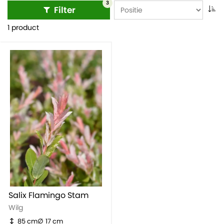
bloemen, winterharde rode planten zijn een ideale keuze.
3
Filter
1 product
Salix Flamingo Stam
Wilg
85 cm
17 cm