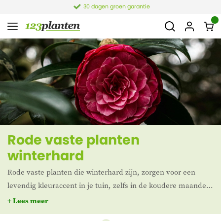
30 dagen groen garantie
Rode vaste planten
winterhard
Rode vaste planten die winterhard zijn, zorgen voor een
levendig kleuraccent in je tuin, zelfs in de koudere maanden.
Of je nu op zoek bent naar een opvallende borderplant of
+ Lees meer
een bodembedekker die de grond bedekt met prachtige rode