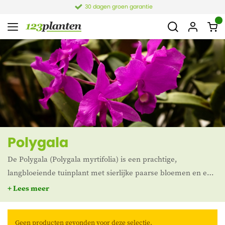
30 dagen groen garantie
Polygala
De Polygala (Polygala myrtifolia) is een prachtige,
langbloeiende tuinplant met sierlijke paarse bloemen en een
exotische uitstraling. Dankzij de compacte groei en de lange
+ Lees meer
bloeiperiode is de Polygala een populaire keuze voor zowel
borders als potten op het terras of balkon.
Geen producten gevonden voor deze selectie.