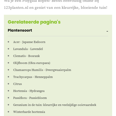
Wil je een Polygala kopen? Bestel eenvoudig online bij
123planten.nl en geniet van een kleurrijke, bloeiende tuin!
Gerelateerde pagina's
Plantensoort
Acer - Japanse Esdoorn
Lavandula - Lavendel
Clematis - Bosrank
Olijfboom (Olea europaea)
Chamaerops Humilis - Dwergwaaierpalm
Trachycarpus - Henneppalm
Citrus
Hortensia - Hydrangea
Passiflora - Passiebloem
Geranium in de tuin: kleurrijke en veelzijdige ooievaarsbek
Winterharde hortensia