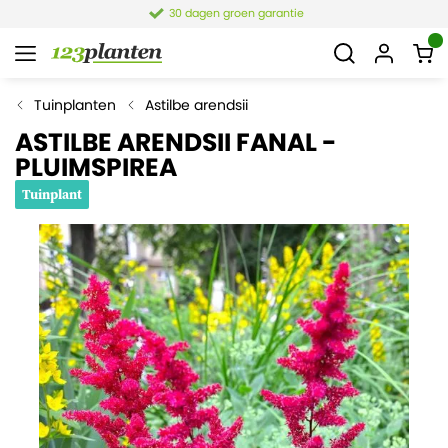
30 dagen groen garantie
Tuinplanten
Astilbe arendsii
ASTILBE ARENDSII FANAL -
PLUIMSPIREA
Tuinplant