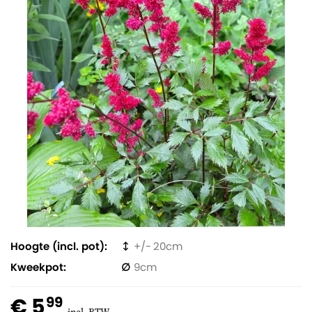
Hoogte (incl. pot)
20
Kweekpot
9
€ 5
99