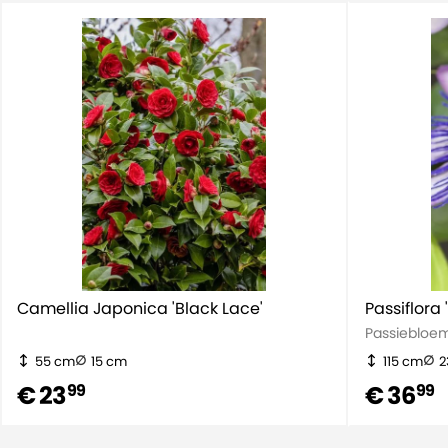
Levensduur
Meerjarig
Kenmerk
Winterhard
Hoogte incl. pot
15,00
Camellia Japonica 'Black Lace'
Passiflora 
Passiebloe
55 cm
15 cm
115 cm
2
€ 23
€ 36
99
99