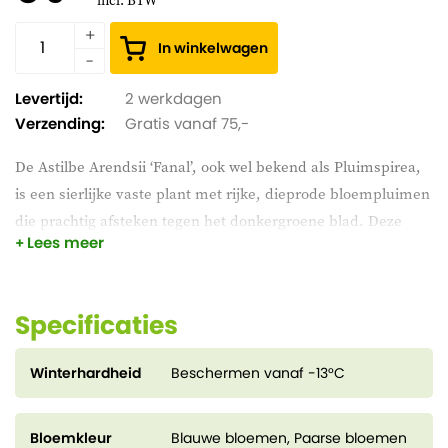
incl. BTW
In winkelwagen
Levertijd:
2 werkdagen
Verzending:
Gratis vanaf 75,-
De Astilbe Arendsii ‘Fanal’, ook wel bekend als Pluimspirea,
is een sierlijke vaste plant met rijke, dieprode bloempluimen
die prachtig afsteken tegen het donkergroene blad. Deze
Lees meer
plant bloeit in de zomer en is ideaal voor schaduwrijke tot
halfschaduwrijke plekken in borders, onder bomen of in
bloembakken. De Pluimspirea houdt van een vochtige, goed
Specificaties
doorlatende grond en geeft een elegante en opvallende
kleuraccent in je tuin.
Winterhardheid
Beschermen vanaf -13°C
Bloemkleur
Blauwe bloemen, Paarse bloemen