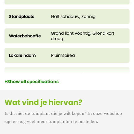
Standplaats
Half schaduw, Zonnig
Grond licht vochtig, Grond kort
Waterbehoefte
droog
Lokale naam
Pluimspirea
Soorten
Astilbe arendsii
Show all specifications
Kweekpot
9 cm
Wat vind je hiervan?
Is dit niet de tuinplant die je wilt kopen? In onze webshop
Hoogte
20 cm
zijn er nog veel meer tuinplanten te bestellen.
Bloeiperiode
juli - oktober