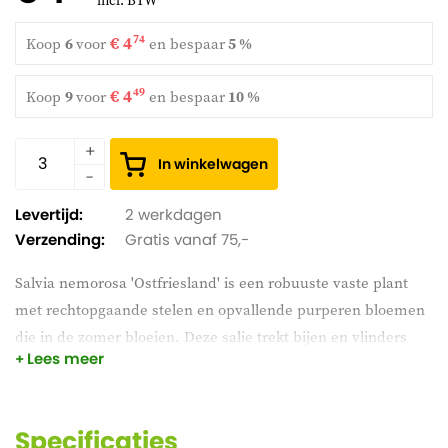
incl. BTW
€ 4
74
Koop
6
voor
en
bespaar
5 %
€ 4
49
Koop
9
voor
en
bespaar
10 %
In winkelwagen
Levertijd:
2 werkdagen
Verzending:
Gratis vanaf 75,-
Salvia nemorosa 'Ostfriesland' is een robuuste vaste plant
met rechtopgaande stelen en opvallende purperen bloemen
die in de zomer bloeien. Deze salie trekt bijen en vlinders
Lees meer
aan en is uitstekend geschikt voor borders of perken. Hij
doet het goed in zonnige plekken en is winterhard, wat hem
een betrouwbare keuze maakt voor je tuin.
Specificaties