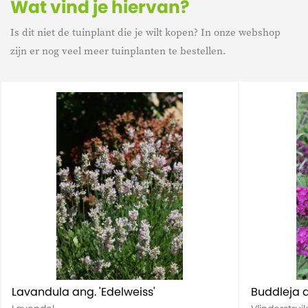
Wat vind je hiervan?
Is dit niet de tuinplant die je wilt kopen? In onze webshop
Levensduur
Meerjarig
zijn er nog veel meer tuinplanten te bestellen.
Kenmerk
Winterhard
Kenmerk
Mediterrane planten
Lavandula ang. 'Edelweiss'
Buddleja d