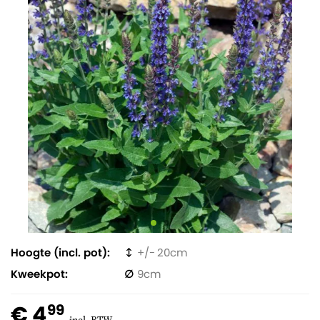
Hoogte (incl. pot)
20
Kweekpot
9
€ 4
99