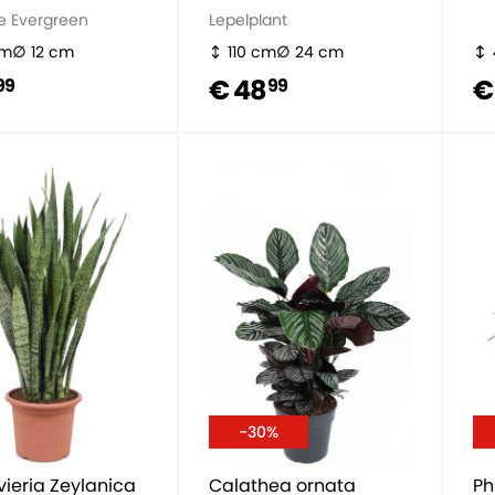
e Evergreen
Lepelplant
cm
12 cm
110 cm
24 cm
€ 48
€
99
99
-30%
ieria Zeylanica
Calathea ornata
Ph