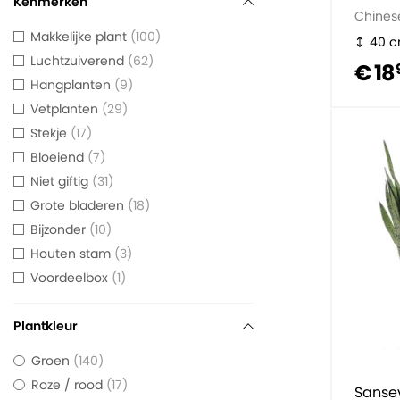
Kenmerken
Chines
Makkelijke plant
100
40 
Luchtzuiverend
62
€ 18
Hangplanten
9
Vetplanten
29
Stekje
17
Bloeiend
7
Niet giftig
31
Grote bladeren
18
Bijzonder
10
Houten stam
3
Voordeelbox
1
Plantkleur
Groen
140
Roze / rood
17
Sansev