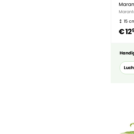
Maran
Marant
15 c
€ 12
Handig
Luch