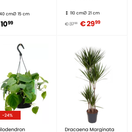
110 cm
21 cm
40 cm
15 cm
€ 29
99
 10
99
€ 37
99
-24%
ilodendron
Dracaena Marginata