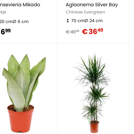
nsevieria Mikado
Aglaonema Silver Bay
ekje
Chinese Evergreen
70 cm
24 cm
20 cm
6 cm
€ 36
49
 6
99
€ 49
99