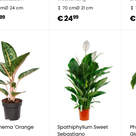
cm
24 cm
70 cm
21 cm
€ 24
€
99
99
nema 'Orange
Spathiphyllum Sweet
Ph
'
Sebastiano
Gl