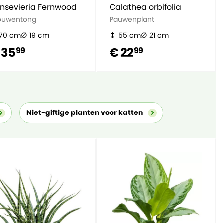
nsevieria Fernwood
Calathea orbifolia
ouwentong
Pauwenplant
70 cm
19 cm
55 cm
21 cm
 35
€ 22
99
99
Niet-giftige planten voor katten