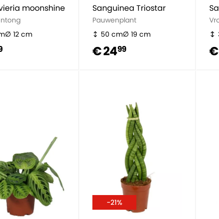
vieria moonshine
Sanguinea Triostar
Sa
ntong
Pauwenplant
Vr
cm
12 cm
50 cm
19 cm
€ 24
€
9
99
-21%