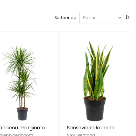
Sorteer op
acaena marginata
Sansevieria laurentii
akenbloedboom
Vrouwentong