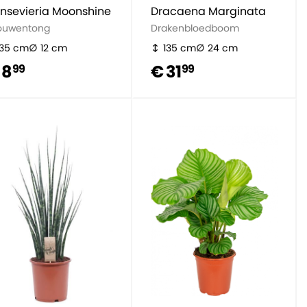
nsevieria Moonshine
Dracaena Marginata
ouwentong
Drakenbloedboom
35 cm
12 cm
135 cm
24 cm
 8
€ 31
99
99