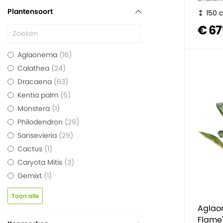
Plantensoort
150 
€ 67
Aglaonema
16
Calathea
24
Dracaena
63
Kentia palm
5
Monstera
1
Philodendron
29
Sansevieria
29
Cactus
1
Caryota Mitis
3
Gemixt
1
Toon alle
Aglao
Flame