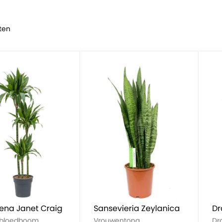
ten
ena Janet Craig
Sansevieria Zeylanica
Dr
nbloedboom
Vrouwentong
Dr