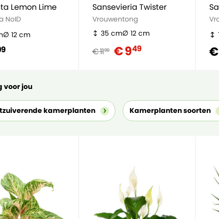
ta Lemon Lime
Sansevieria Twister
Sa
a NoID
Vrouwentong
Vr
35 cm
12 cm
m
12 cm
€ 9
49
€
99
€ 11
99
 voor jou
tzuiverende kamerplanten
Kamerplanten soorten