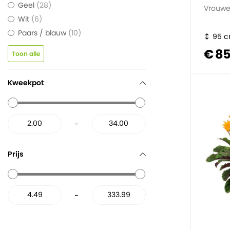
Geel
28
Vrouwe
Wit
6
Paars / blauw
10
95 
€ 8
Toon alle
Kweekpot
-
Prijs
-