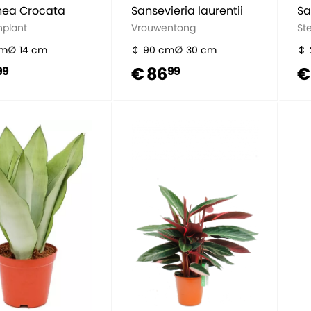
hea Crocata
Sansevieria laurentii
Sa
plant
Vrouwentong
St
cm
14 cm
90 cm
30 cm
€ 86
€
99
99