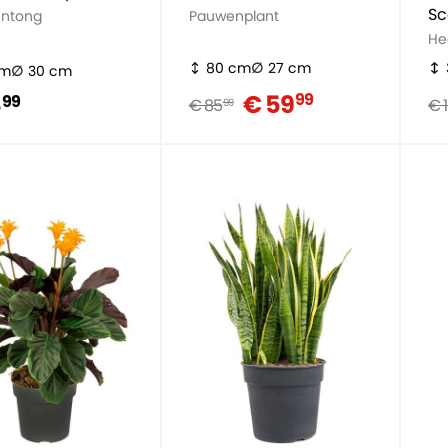
S
ntong
Pauwenplant
He
80 cm
27 cm
cm
30 cm
€ 59
99
5
99
€ 85
€ 
99