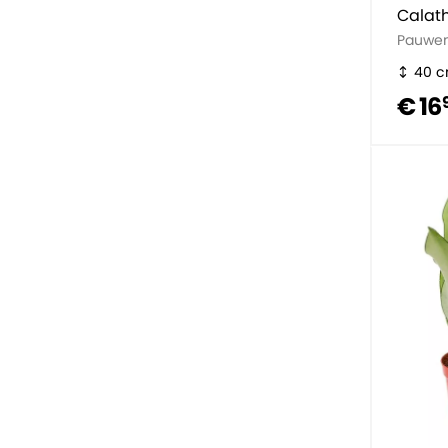
Calat
Pauwen
40 
€ 16