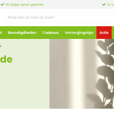
30 dagen groen garantie
4,1 
ot
Benodigdheden
Cadeaus
Verzorgingstips
Actie
w
 de