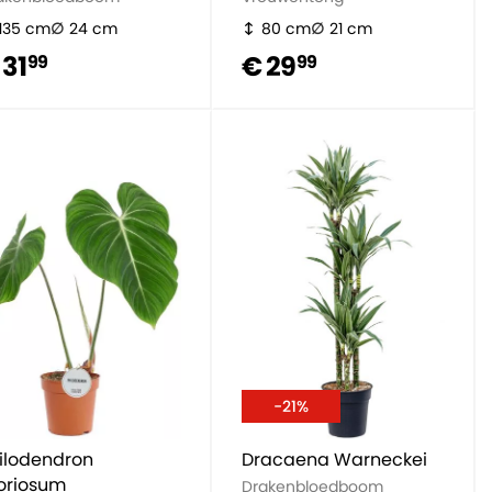
135 cm
24 cm
80 cm
21 cm
 31
€ 29
99
99
-21%
ilodendron
Dracaena Warneckei
oriosum
Drakenbloedboom