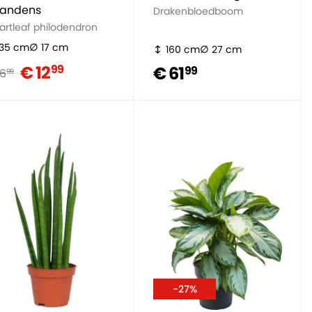
candens
Drakenbloedboom
artleaf philodendron
35 cm
17 cm
160 cm
27 cm
€ 12
99
€ 61
99
16
99
-27%