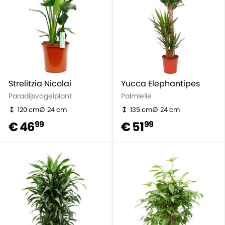
Strelitzia Nicolai
Yucca Elephantipes
Paradijsvogelplant
Palmlelie
120 cm
24 cm
135 cm
24 cm
€ 46
€ 51
99
99