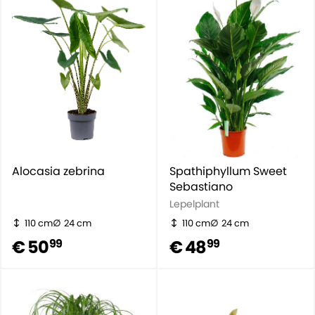
Alocasia zebrina
Spathiphyllum Sweet
Sebastiano
Lepelplant
110 cm
24 cm
110 cm
24 cm
€ 50
€ 48
99
99