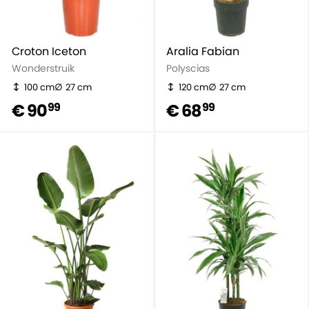
Croton Iceton
Aralia Fabian
Wonderstruik
Polyscias
100 cm
27 cm
120 cm
27 cm
€ 90
€ 68
99
99