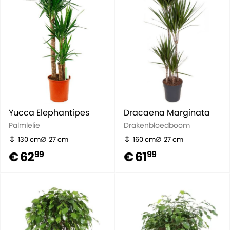
Yucca Elephantipes
Dracaena Marginata
Palmlelie
Drakenbloedboom
130 cm
27 cm
160 cm
27 cm
€ 62
€ 61
99
99