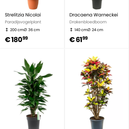
Strelitzia Nicolai
Dracaena Warneckei
Paradijsvogelplant
Drakenbloedboom
200 cm
36 cm
140 cm
24 cm
€ 180
€ 61
99
99