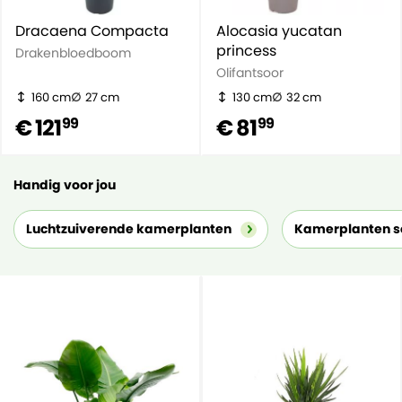
Dracaena Compacta
Alocasia yucatan
princess
Drakenbloedboom
Olifantsoor
160 cm
27 cm
130 cm
32 cm
€ 121
€ 81
99
99
Handig voor jou
Luchtzuiverende kamerplanten
Kamerplanten s