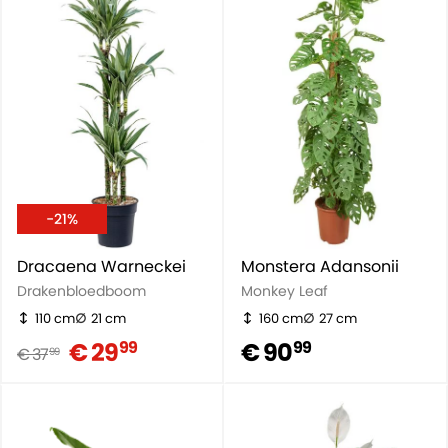
-21%
Dracaena Warneckei
Monstera Adansonii
Drakenbloedboom
Monkey Leaf
110 cm
21 cm
160 cm
27 cm
€ 29
€ 90
99
99
€ 37
99