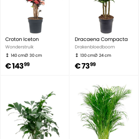
Croton Iceton
Dracaena Compacta
Wonderstruik
Drakenbloedboom
140 cm
30 cm
130 cm
24 cm
€ 143
€ 73
99
99