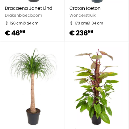
Dracaena Janet Lind
Croton Iceton
Drakenbloedboom
Wonderstruik
120 cm
24 cm
170 cm
34 cm
€ 46
€ 236
99
99