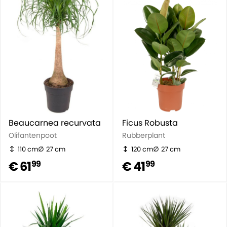
Beaucarnea recurvata
Ficus Robusta
Olifantenpoot
Rubberplant
110 cm
27 cm
120 cm
27 cm
€ 61
€ 41
99
99