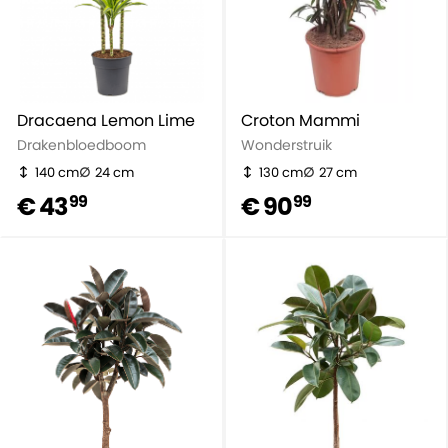
Dracaena Lemon Lime
Croton Mammi
Drakenbloedboom
Wonderstruik
140 cm
24 cm
130 cm
27 cm
€ 43
€ 90
99
99