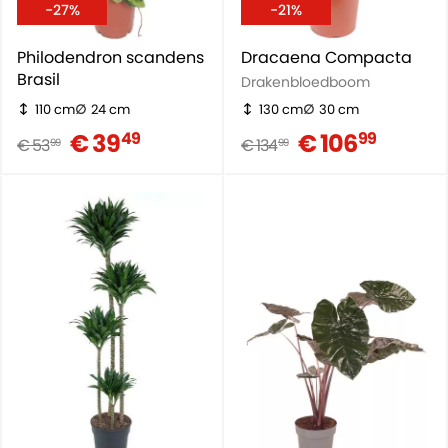
-27%
-21%
Philodendron scandens
Dracaena Compacta
Brasil
Drakenbloedboom
110 cm
24 cm
130 cm
30 cm
€ 39
€ 106
49
99
€ 53
€ 134
99
99