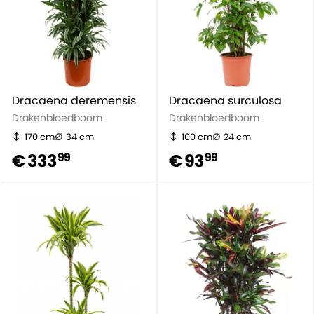
Dracaena deremensis
Dracaena surculosa
Drakenbloedboom
Drakenbloedboom
170 cm
34 cm
100 cm
24 cm
€ 333
€ 93
99
99