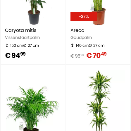
-27%
Caryota mitis
Areca
Vissenstaartpalm
Goudpalm
150 cm
27 cm
140 cm
27 cm
€ 94
€ 70
99
49
€ 96
99