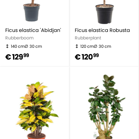
Ficus elastica 'Abidjan'
Ficus elastica Robusta
Rubberboom
Rubberplant
140 cm
30 cm
120 cm
30 cm
€ 129
€ 120
99
99