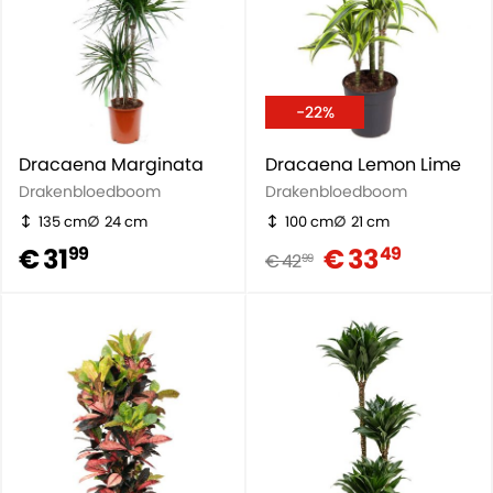
-22%
Dracaena Marginata
Dracaena Lemon Lime
Drakenbloedboom
Drakenbloedboom
135 cm
24 cm
100 cm
21 cm
€ 31
€ 33
99
49
€ 42
99