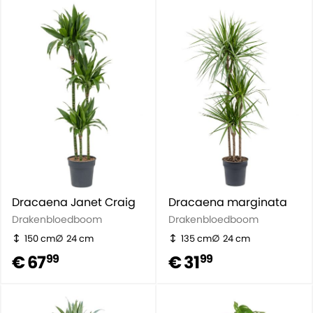
Dracaena Janet Craig
Dracaena marginata
Drakenbloedboom
Drakenbloedboom
150 cm
24 cm
135 cm
24 cm
€ 67
€ 31
99
99