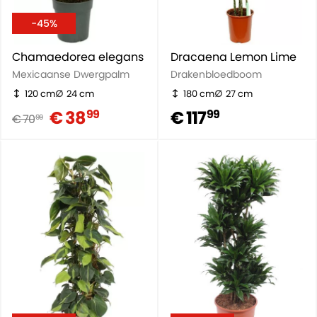
-45%
Chamaedorea elegans
Dracaena Lemon Lime
Mexicaanse Dwergpalm
Drakenbloedboom
120 cm
24 cm
180 cm
27 cm
€ 38
€ 117
99
99
€ 70
99