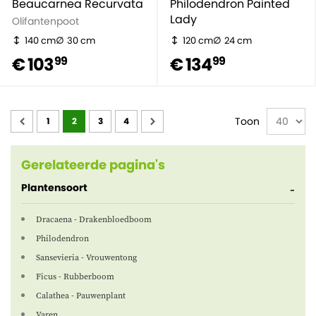
Beaucarnea Recurvata
Philodendron Painted
Lady
Olifantenpoot
140 cm
30 cm
120 cm
24 cm
€ 103
€ 134
99
99
Pagina
Toon
1
2
3
4
Gerelateerde pagina's
Plantensoort
Dracaena - Drakenbloedboom
Philodendron
Sansevieria - Vrouwentong
Ficus - Rubberboom
Calathea - Pauwenplant
Varen