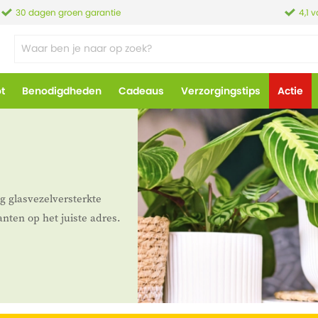
30 dagen groen garantie
4,1 
ot
Benodigdheden
Cadeaus
Verzorgingstips
Actie
g glasvezelversterkte
nten op het juiste adres.