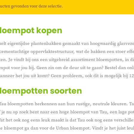
ucten gevonden voor deze selectie.
bloempot kopen
kelt eigentijdse plantenbakken gemaakt van hoogwaardig glasvez
cementachtige oppervlaktestructuur, wat de bakken een stoer eff
ten. Je vindt bij ons een uitgebreid assortiment bloempotten, in d
pot voor jou bij. Geen zin om de deur uit te gaan? Bestel dan on
nneer het jou uit komt? Geen probleem, ook dit is mogelijk bij 1
loempotten soorten
Tau bloempotten herkennen aan hun rustige, neutrale kleuren. Tau
f je nu op zoek bent naar een hoge bloempot van Tau, een lage po
at het ook nog eens leuk maakt is dat Tau ook nog eens verschille
le bloempot ga dan voor de Urban bloempot. Vindt je het juist leu