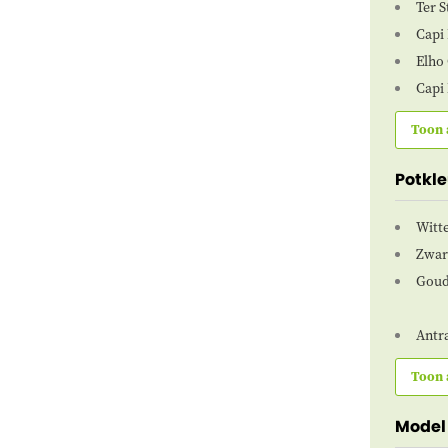
Ter 
Capi
Elho
Capi 
Toon 
Potkle
Witt
Zwar
Goud
Antr
Toon 
Model