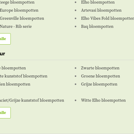
Steege bloempotten
Elho bloempotten
 Europe bloempotten
Artevasi bloempotten
 Greenville bloempotten
Elho Vibes Fold bloempotte
Nature - Rib serie
Baq bloempotten
alle
ur
e bloempotten
Zwarte bloempotten
te kunststof bloempotten
Groene bloempotten
en bloempotten
Grijze bloempotten
aciet/Grijze kunststof bloempotten
Witte Elho bloempotten
alle