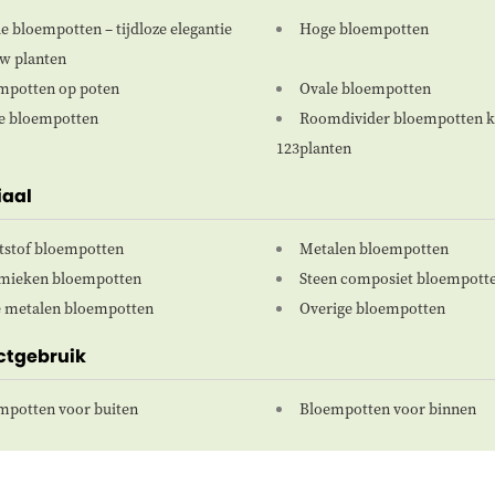
 bloempotten – tijdloze elegantie
Hoge bloempotten
w planten
mpotten op poten
Ovale bloempotten
e bloempotten
Roomdivider bloempotten k
123planten
iaal
tstof bloempotten
Metalen bloempotten
mieken bloempotten
Steen composiet bloempott
 metalen bloempotten
Overige bloempotten
ctgebruik
mpotten voor buiten
Bloempotten voor binnen