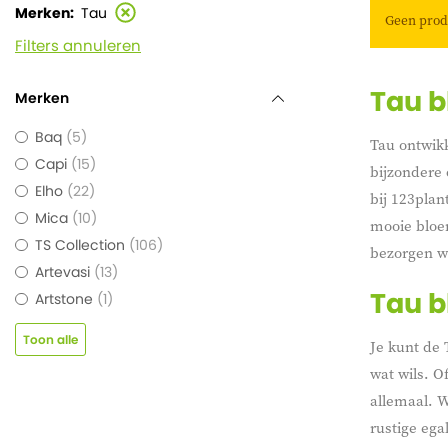
Merken
Tau
Geen prod
Filters annuleren
Tau 
Merken
Baq
5
Tau ontwik
Capi
15
bijzondere 
Elho
22
bij 123plan
Mica
10
mooie bloem
TS Collection
106
bezorgen wa
Artevasi
13
Tau b
Artstone
1
Toon alle
Je kunt de 
wat wils. O
allemaal. W
rustige ega