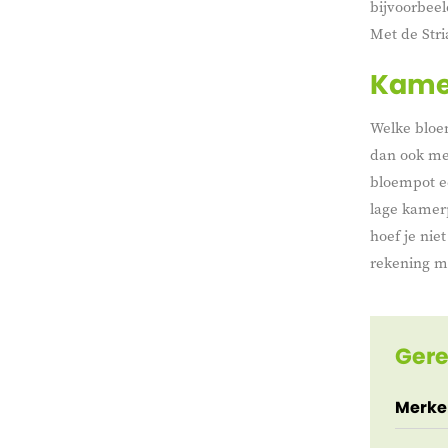
bijvoorbeel
Met de Stri
Kamer
Welke bloem
dan ook met
bloempot e
lage kamerp
hoef je nie
rekening m
Gere
Merke