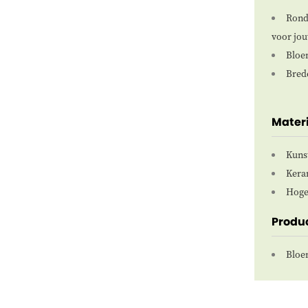
Ronde
voor jou
Bloe
Bred
Mater
Kuns
Kera
Hoge
Produ
Bloe