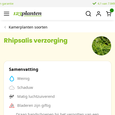
4,1 van 7.849 reviews
Kamerplanten soorten
Rhipsalis verzorging
Samenvatting
Weinig
Schaduw
Matig luchtzuiverend
Bladeren zijn giftig
Draag handschoenen bij het verpotten van een