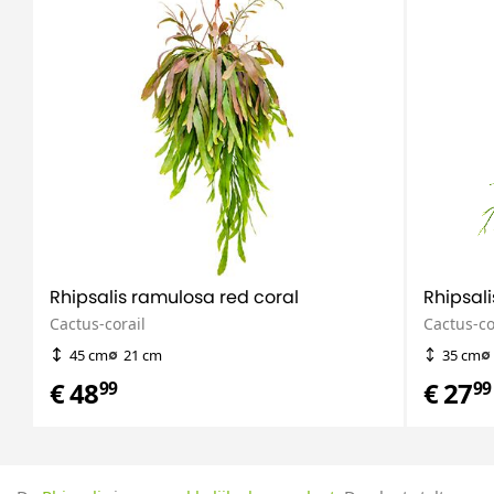
Rhipsalis ramulosa red coral
Rhipsal
Cactus-corail
Cactus-co
45 cm
21 cm
35 cm
€ 48
€ 27
99
99