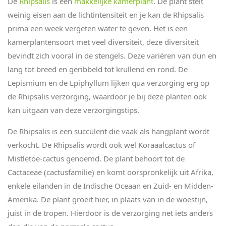
De
Rhipsalis
is een
makkelijke kamerplant
. De plant stelt
weinig eisen aan de lichtintensiteit en je kan de Rhipsalis
prima een week vergeten water te geven. Het is een
kamerplantensoort met veel diversiteit, deze diversiteit
bevindt zich vooral in de stengels. Deze variëren van dun en
lang tot breed en geribbeld tot krullend en rond. De
Lepismium en de Epiphyllum lijken qua verzorging erg op
de Rhipsalis verzorging, waardoor je bij deze planten ook
kan uitgaan van deze verzorgingstips.
De Rhipsalis is een succulent die vaak als hangplant wordt
verkocht. De Rhipsalis wordt ook wel Koraaalcactus of
Mistletoe-cactus genoemd. De plant behoort tot de
Cactaceae (cactusfamilie) en komt oorspronkelijk uit Afrika,
enkele eilanden in de Indische Oceaan en Zuid- en Midden-
Amerika. De plant groeit hier, in plaats van in de woestijn,
juist in de tropen. Hierdoor is de verzorging net iets anders