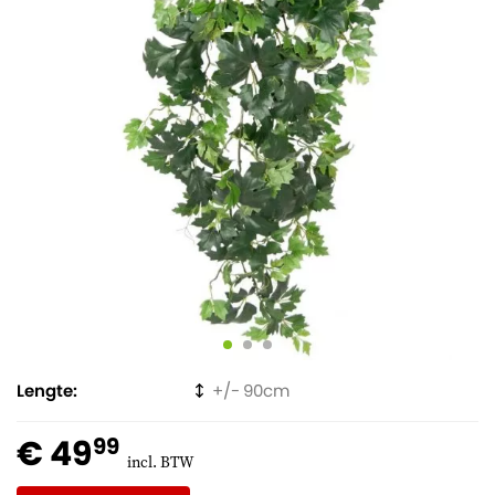
Lengte
90
€ 49
99
incl. BTW