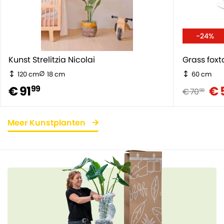
-24%
Kunst Strelitzia Nicolai
Grass foxta
120 cm
18 cm
60 cm
€ 91
€ 
99
€ 70
99
Meer Kunstplanten