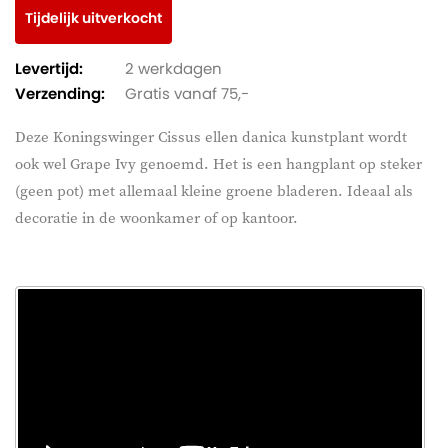
Tijdelijk uitverkocht
Levertijd:
2 werkdagen
Verzending:
Gratis vanaf 75,-
Deze Koningswinger Cissus ellen danica kunstplant wordt
ook wel Grape Ivy genoemd. Het is een hangplant op steker
(geen pot) met allemaal kleine groene bladeren. Ideaal als
decoratie in de woonkamer of op kantoor.