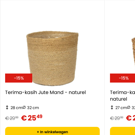
-15%
-15%
Terima-kasih Jute Mand - naturel
Terima-ka
naturel
28 cm
32 cm
27 cm
3
€ 25
€ 
49
€ 29
€ 29
99
99
+ In winkelwagen