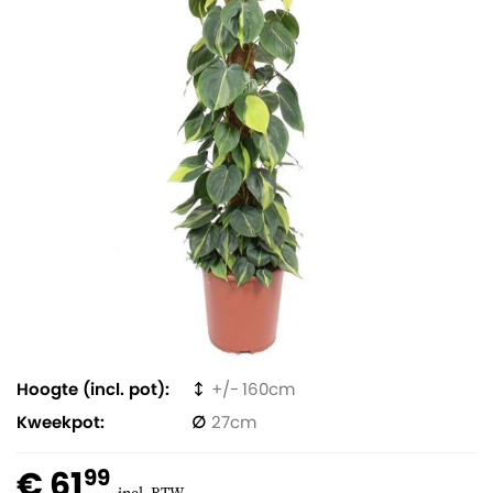
Hoogte (incl. pot)
160
Kweekpot
27
€ 61
99