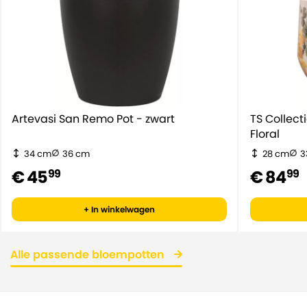
Artevasi San Remo Pot - zwart
TS Collec
Floral
34 cm
36 cm
28 cm
3
€ 45
€ 84
99
99
+ In winkelwagen
Alle passende bloempotten