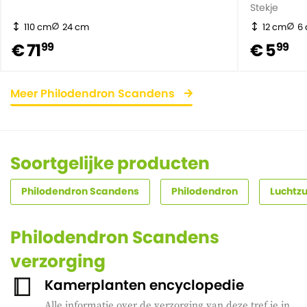
Stekje
110 cm
24 cm
12 cm
6
€ 71
€ 5
99
99
Meer Philodendron Scandens
Soortgelijke producten
Philodendron Scandens
Philodendron
Luchtz
Philodendron Scandens
verzorging
Kamerplanten encyclopedie
Alle informatie over de verzorging van deze tref je in