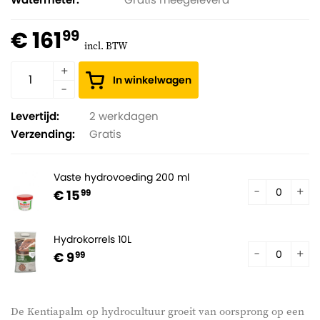
€ 161
99
incl. BTW
In winkelwagen
Levertijd:
2 werkdagen
Verzending:
Gratis
Vaste hydrovoeding 200 ml
€ 15
99
Hydrokorrels 10L
€ 9
99
De Kentiapalm op hydrocultuur groeit van oorsprong op een