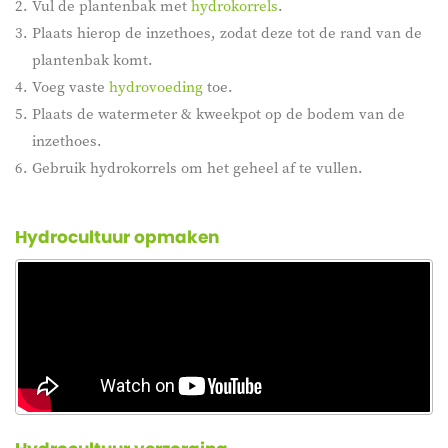
Vul de plantenbak met
hydrokorrels
.
Plaats hierop de inzethoes, zodat deze tot de rand van de
plantenbak komt.
Voeg vaste
hydrovoeding
toe.
Plaats de watermeter & kweekpot op de bodem van de
inzethoes.
Gebruik hydrokorrels om het geheel af te vullen.
Hydrocultuur opmaken