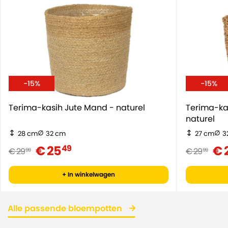
-15%
-15%
Terima-kasih Jute Mand - naturel
Terima-ka
naturel
28 cm
32 cm
27 cm
3
€ 25
€ 
49
€ 29
€ 29
99
99
+ In winkelwagen
Alle passende bloempotten