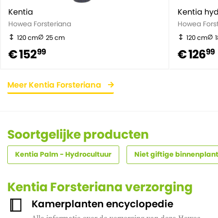
Kentia
Kentia hy
Howea Forsteriana
Howea Fors
120 cm
25 cm
120 cm
€ 152
€ 126
99
99
Meer Kentia Forsteriana
Soortgelijke producten
Kentia Palm - Hydrocultuur
Niet giftige binnenplan
Kentia Forsteriana verzorging
Kamerplanten encyclopedie
Alle informatie over de verzorging van deze Howea