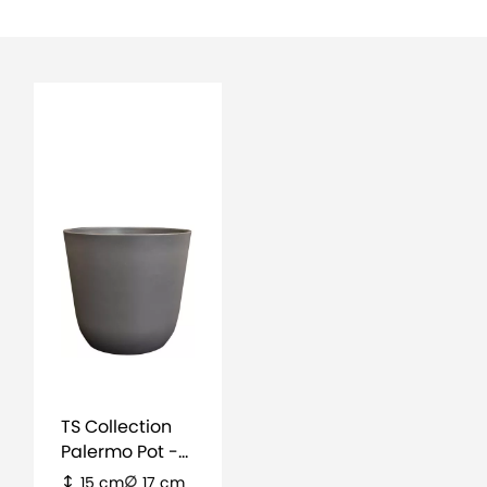
TS Collection
Palermo Pot -
mat grijs
15 cm
17 cm