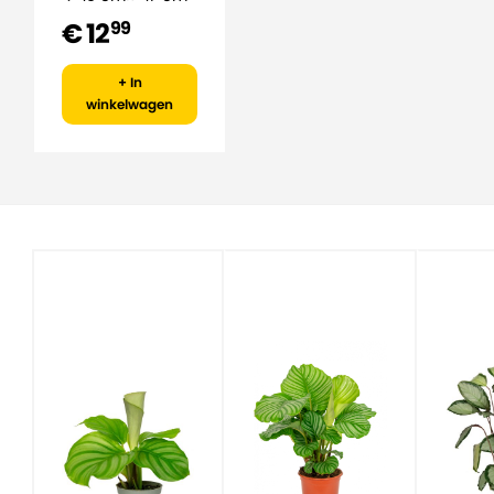
€ 12
99
+ In
winkelwagen