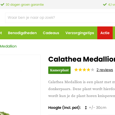
30 dagen groen garantie
4,1 
ot
Benodigdheden
Cadeaus
Verzorgingstips
Actie
Medallion
Calathea Medallio
2
reviews
Kamerplant
Calathea Medallion is een plant met 
donkerpaars.
Deze plant wordt hierd
wordt kun je de plant horen knisperen 
Hoogte (incl. pot)
30