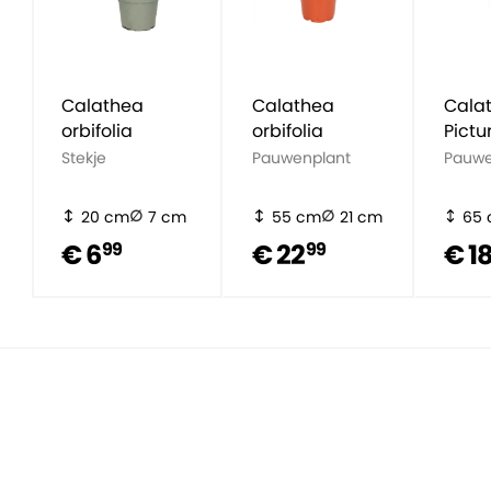
Calathea
Calathea
Cala
orbifolia
orbifolia
Pictu
Stekje
Pauwenplant
Pauwe
20 cm
7 cm
55 cm
21 cm
65
€ 6
€ 22
€ 1
99
99