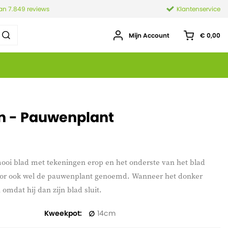
van 7.849 reviews
Klantenservice
Mijn Account
€ 0,00
n - Pauwenplant
mooi blad met tekeningen erop en het onderste van het blad
oor ook wel de pauwenplant genoemd. Wanneer het donker
omdat hij dan zijn blad sluit.
Kweekpot
14