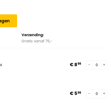
wagen
Verzending:
Gratis vanaf 75,-
€ 8
99
l
€ 5
99