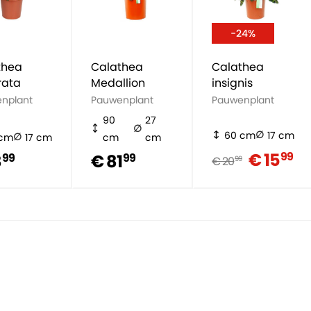
-24%
thea
Calathea
Calathea
rata
Medallion
insignis
nplant
Pauwenplant
Pauwenplant
90
27
60 cm
17 cm
 cm
17 cm
cm
cm
€ 15
99
8
€ 81
99
99
€ 20
99