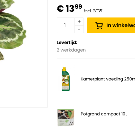
€ 13
99
incl. BTW
In winkel
Levertijd:
2 werkdagen
Kamerplant voeding 250m
Potgrond compact 10L