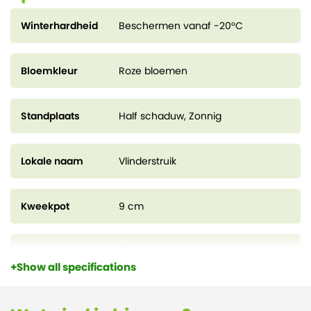
Winterhardheid
Beschermen vanaf -20°C
Bloemkleur
Roze bloemen
Standplaats
Half schaduw, Zonnig
Lokale naam
Vlinderstruik
Kweekpot
9 cm
Hoogte
25 cm
Show all specifications
Bloeiperiode
juli - september