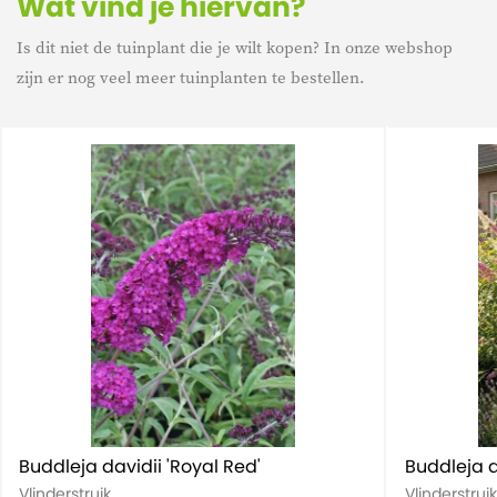
Wat vind je hiervan?
Is dit niet de tuinplant die je wilt kopen? In onze webshop
Levensduur
Meerjarig
zijn er nog veel meer tuinplanten te bestellen.
Kenmerk
Winterhard
Buddleja davidii 'Royal Red'
Buddleja d
Vlinderstruik
Vlinderstrui