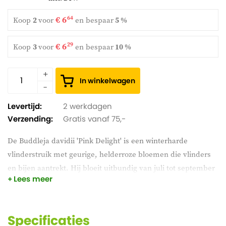
€ 6
64
Koop
2
voor
en
bespaar
5 %
€ 6
29
Koop
3
voor
en
bespaar
10 %
In winkelwagen
Levertijd:
2 werkdagen
Verzending:
Gratis vanaf 75,-
De Buddleja davidii 'Pink Delight' is een winterharde
vlinderstruik met geurige, helderroze bloemen die vlinders
en bijen aantrekt. Hij bloeit uitbundig van juli tot september
Lees meer
en gedijt het best op een zonnige plek. Met zijn maximale
hoogte van 2-3 meter is hij ideaal voor borders of als solitaire
blikvanger.
Specificaties