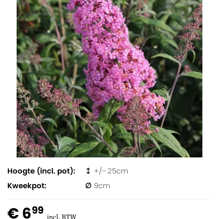
Hoogte (incl. pot)
25
Kweekpot
9
€ 6
99
incl. BTW