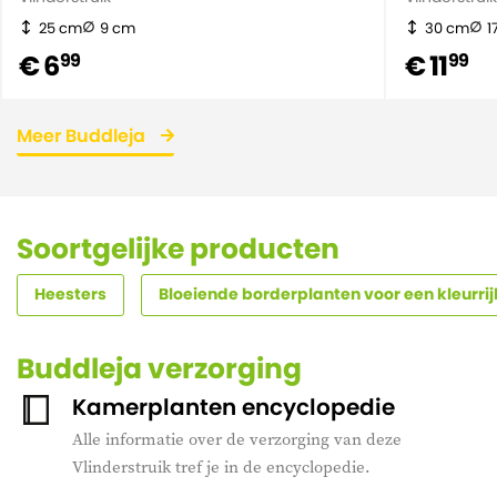
25 cm
9 cm
30 cm
1
€ 6
€ 11
99
99
Meer Buddleja
Soortgelijke producten
Heesters
Bloeiende borderplanten voor een kleurrij
Buddleja verzorging
Kamerplanten encyclopedie
Alle informatie over de verzorging van deze
Vlinderstruik tref je in de encyclopedie.