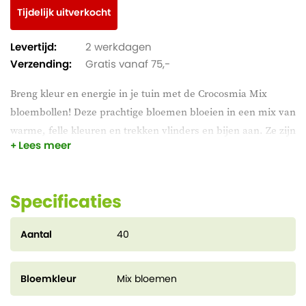
Tijdelijk uitverkocht
Levertijd:
2 werkdagen
Verzending:
Gratis vanaf 75,-
Breng kleur en energie in je tuin met de Crocosmia Mix
bloembollen! Deze prachtige bloemen bloeien in een mix van
warme, felle kleuren en trekken vlinders en bijen aan. Ze zijn
Lees meer
perfect voor borders of als blikvanger in je tuin. Plant ze en
geniet van een lange, kleurrijke bloei!
Specificaties
Aantal
40
Bloemkleur
Mix bloemen