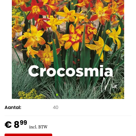
Aantal
40
€ 8
99
incl. BTW