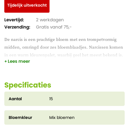
Tijdelijk uitverkocht
Levertijd:
2 werkdagen
Verzending:
Gratis vanaf 75,-
De narcis is een prachtige bloem met een trompetvormig
midden, omringd door zes bloemblaadjes. Narcissen komen
in een warm kleurenpalet, waarbij geel het meest bekend is.
Lees meer
In deze set krijg je narcissen met extra grote bloemen voor
een nog indrukwekkender effect. De bloemen zijn geel,
oranje, wit, of een combinatie van deze kleuren. Zo creëer je
Specificaties
een levendige en fleurige sfeer in de tuin!
Aantal
15
Bloemkleur
Mix bloemen