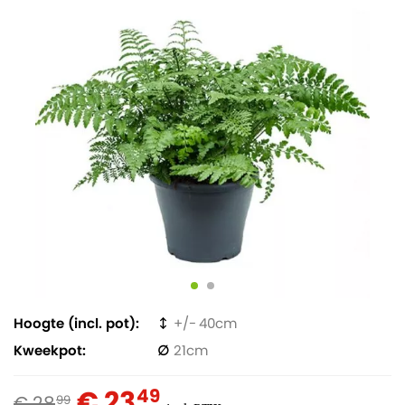
Hoogte (incl. pot)
40
Kweekpot
21
€ 23
49
€ 28
99