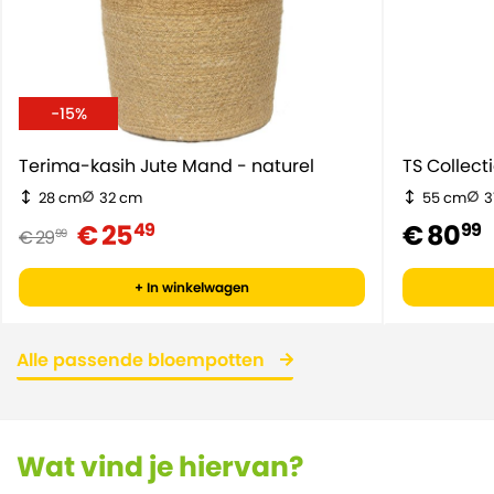
-15%
Terima-kasih Jute Mand - naturel
TS Collec
28 cm
32 cm
55 cm
3
€ 25
€ 80
49
99
€ 29
99
+ In winkelwagen
Alle passende bloempotten
Wat vind je hiervan?