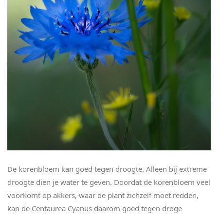
De korenbloem kan goed tegen droogte. Alleen bij extreme
droogte dien je water te geven. Doordat de korenbloem veel
voorkomt op akkers, waar de plant zichzelf moet redden,
kan de Centaurea Cyanus daarom goed tegen droge