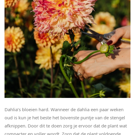
Dahlia’s bloeien hard. Wanneer de dahlia een paar weken
oud is kun je het beste het bovenste puntje van de stengel
afknippen. Door dit te doen zorg je ervoor dat de plant wat
compacter en voller wordt. Zorg dat de plant voldoende