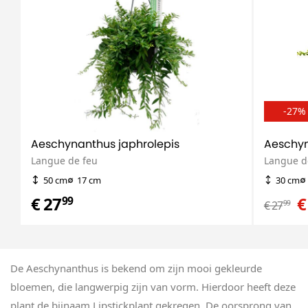
-27%
Aeschynanthus japhrolepis
Aeschyn
Langue de feu
Langue d
50 cm
17 cm
30 cm
€ 27
€
99
€ 27
99
De Aeschynanthus is bekend om zijn mooi gekleurde
bloemen, die langwerpig zijn van vorm. Hierdoor heeft deze
plant de bijnaam Lipstickplant gekregen. De oorsprong van