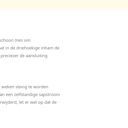
en schoon mes om
aat in de driehoekige inham de
preciezer de aansluiting
t weken stevig te worden
van een zelfstandige sapstroom
ijderd, let er wel op dat de