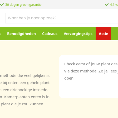
30 dagen groen garantie
4,1 v
t
Benodigdheden
Cadeaus
Verzorgingstips
Actie
Check eerst of jouw plant ges
via deze methode. Zo ja, lees 
methode die veel gelijkenis
doen.
e bij enten een gehele plant
n een driehoekige insnede.
m. Kamerplanten enten is in
 plant die je zou kunnen