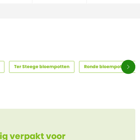
Ter Steege bloempotten
Ronde bloempotten – tij
ig verpakt voor