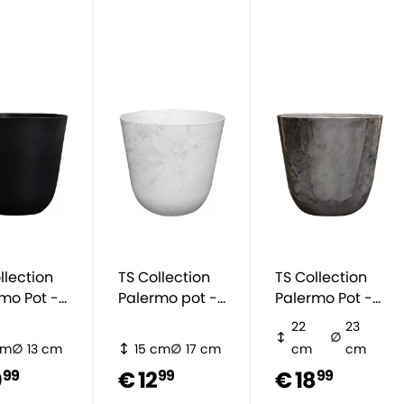
llection
TS Collection
TS Collection
mo Pot -
Palermo pot -
Palermo Pot -
zwart
wit
grijs
22
23
cm
13 cm
15 cm
17 cm
cm
cm
0
€ 12
€ 18
99
99
99