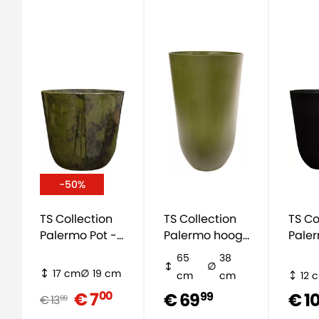
-50%
TS Collection
TS Collection
TS Co
Palermo Pot -
Palermo hoog
Paler
groen
- mat groen
mat 
65
38
17 cm
19 cm
cm
cm
12 
€ 7
00
€ 69
€ 1
99
€ 13
99