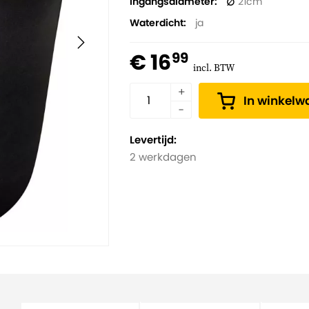
Ingangsdiameter
21
Waterdicht
ja
€ 16
99
incl. BTW
In winkel
Levertijd:
2 werkdagen