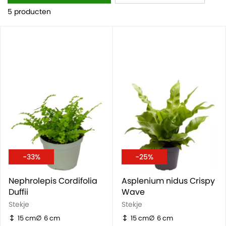
5 producten
-33%
-25%
Nephrolepis Cordifolia
Asplenium nidus Crispy
Duffii
Wave
Stekje
Stekje
15 cm
6 cm
15 cm
6 cm