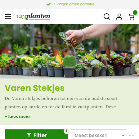
30 dagen groen garantie
Varen Stekjes
De Varen stekjes behoren tot een van de oudste soort
planten op aarde en tot de familie vaatplanten. Deze
prachtige Varens zijn bovendien luchtzuiverend. In ons
+ Lees meer
assortiment vind je onder andere de Nephrolepis, Asplenium
en de Cordifolia stekjes.
1
Filter