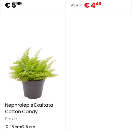
€ 5
€ 4
99
49
€ 5
99
Nephrolepis Exaltata
Cotton Candy
Stekje
15 cm
6 cm