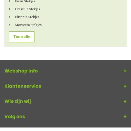
Ficus Stekjes
Crassula Stekjes
Fittonia Stekjes
Monstera Stekjes
Toon alle
Webshop Info
Klantenservice
Wie zijn wij
Volg ons