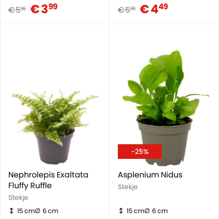
€ 3
€ 4
99
49
€ 5
€ 5
99
99
-25%
Nephrolepis Exaltata
Asplenium Nidus
Fluffy Ruffle
Stekje
Stekje
15 cm
6 cm
15 cm
6 cm