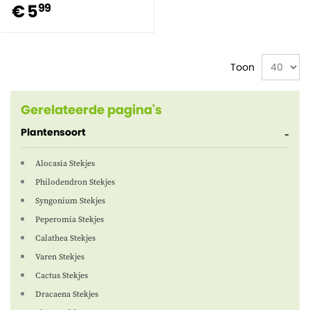
€ 5
99
Toon
Gerelateerde pagina's
Plantensoort
Alocasia Stekjes
Philodendron Stekjes
Syngonium Stekjes
Peperomia Stekjes
Calathea Stekjes
Varen Stekjes
Cactus Stekjes
Dracaena Stekjes