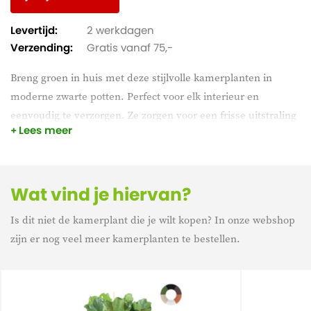
Levertijd:
2 werkdagen
Verzending:
Gratis vanaf 75,-
Breng groen in huis met deze stijlvolle kamerplanten in
moderne zwarte potten. Perfect voor elk interieur en
eenvoudig te verzorgen. Ze zorgen voor een frisse uitstraling
Lees meer
en verbeteren de luchtkwaliteit. Ideaal voor thuis of op
kantoor. Bestel ze vandaag nog en geniet van een groene
oase in jouw eigen ruimte!
Wat vind je hiervan?
Is dit niet de kamerplant die je wilt kopen? In onze webshop
zijn er nog veel meer kamerplanten te bestellen.