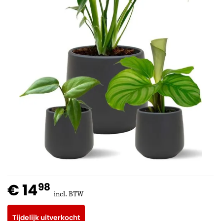
€ 14
98
incl. BTW
Tijdelijk uitverkocht