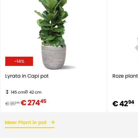
-14%
Lyrata in Capi pot
Roze plant
145 cm
42 cm
€ 274
45
€ 42
94
€ 317
95
Meer Plant in pot