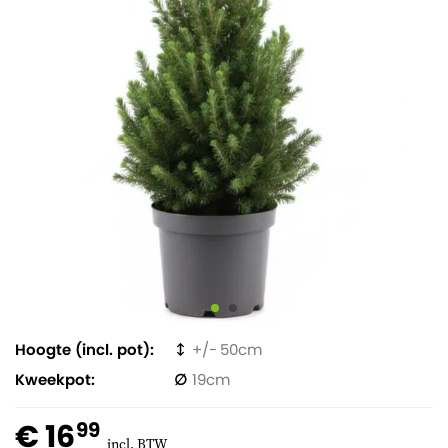
Hoogte (incl. pot)
50
Kweekpot
19
€ 16
99
incl. BTW