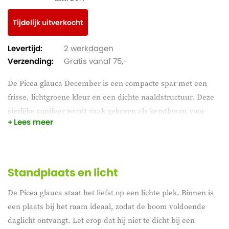
Tijdelijk uitverkocht
Levertijd:
2 werkdagen
Verzending:
Gratis vanaf 75,-
De Picea glauca December is een compacte spar met een
frisse, lichtgroene kleur en een dichte naaldstructuur. Deze
sierlijke conifeer wordt vaak gekozen als kerstboom voor
Lees meer
binnen of als winterse blikvanger in een pot op het terras of
balkon. Dankzij zijn compacte groei en gelijkmatige
vertakking heeft de Picea glauca een volle, piramidevormige
uitstraling. Dit maakt hem geschikt voor kleinere ruimtes
Standplaats en licht
waar een natuurlijke, winterse sfeer gewenst is zonder dat de
De Picea glauca staat het liefst op een lichte plek. Binnen is
boom te veel ruimte inneemt.
een plaats bij het raam ideaal, zodat de boom voldoende
daglicht ontvangt. Let erop dat hij niet te dicht bij een