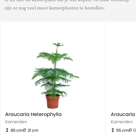
zijn er nog veel meer kamerplanten te bestellen.
Araucaria Heterophylla
Araucaria
Kamerden
Kamerden
85 cm
21 cm
55 cm
1