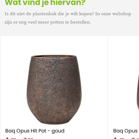
een mooi plekje in het interieur of op kantoor.
Wat vind je hiervan?
Is dit niet de plantenbak die je wilt kopen? In onze webshop
zijn er nog veel meer potten te bestellen.
Baq Opus Hit Pot - goud
Baq Opus 