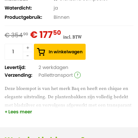
Waterdicht
ja
Productgebruik
Binnen
€ 177
50
€ 354
99
incl. BTW
In winkelwagen
Levertijd:
2 werkdagen
Verzending:
Pallettransport
Deze bloempot is van het merk Baq en heeft een chique en
elegante uitstraling. De plantenbakken zijn volledig bedekt
met bladzilver en vervolgens afgewerkt met een transparant
Lees meer
gouden laklaag. De plantenbakken worden geleverd inclusief
een bijpassende waterdichte binnenbak en zijn licht van
gewicht. Kies een mooie groene plant uit en geef deze pot