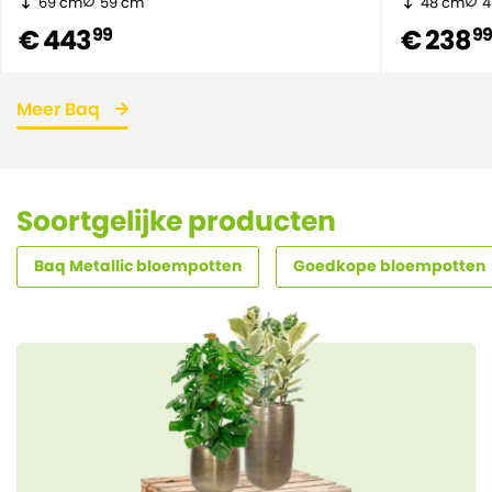
69 cm
59 cm
48 cm
4
€ 443
€ 238
99
9
Meer Baq
Soortgelijke producten
Baq Metallic bloempotten
Goedkope bloempotten