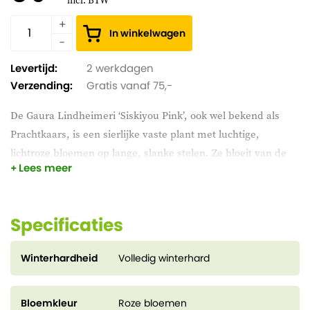
incl. BTW
In winkelwagen
Levertijd:
2 werkdagen
Verzending:
Gratis vanaf 75,-
De Gaura Lindheimeri ‘Siskiyou Pink’, ook wel bekend als
Prachtkaars, is een sierlijke vaste plant met luchtige,
lichtroze bloemen op lange, slanke stelen. Ze bloeit van de
Lees meer
late lente tot ver in de herfst en geeft een speels en zwevend
effect in borders, rotstuinen of grote potten. De Prachtkaars
houdt van een zonnige plek in goed doorlatende grond en
Specificaties
trekt vlinders en bijen aan, waardoor het een echte
blikvanger is in de tuin.
Winterhardheid
Volledig winterhard
Bloemkleur
Roze bloemen