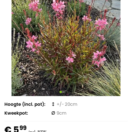
Hoogte (incl. pot)
20
Kweekpot
9
€ 5
99