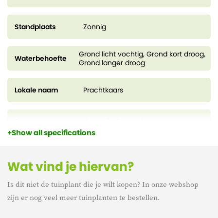
Standplaats
Zonnig
Grond licht vochtig, Grond kort droog,
Waterbehoefte
Grond langer droog
Lokale naam
Prachtkaars
Soorten
Gaura lindheimeri
Show all specifications
Kweekpot
9 cm
Wat vind je hiervan?
Is dit niet de tuinplant die je wilt kopen? In onze webshop
Hoogte
20 cm
zijn er nog veel meer tuinplanten te bestellen.
Bloeiperiode
juni – oktober