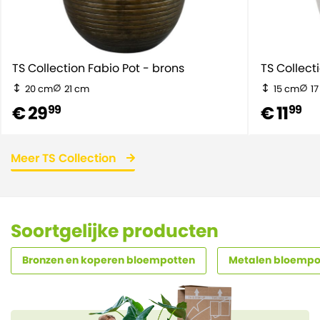
TS Collection Fabio Pot - brons
TS Collecti
20 cm
21 cm
15 cm
1
€ 29
€ 11
99
99
Meer TS Collection
Soortgelijke producten
Bronzen en koperen bloempotten
Metalen bloempo